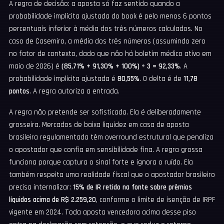
A regra de decisão: a aposta só faz sentido quando a
probabilidade implícita ajustada do book é pelo menos 6 pontos
percentuais inferior à média dos três números calculados. No
caso de Casemiro, a média dos três números (assumindo zero
no fator de contexto, dado que não há boletim médico ativo em
maio de 2026) é
(85,71% + 91,30% + 100%) ÷ 3 = 92,33%
. A
probabilidade implícita ajustada é
80,55%
. O delta é de
11,78
pontos
. A regra autoriza a entrada.
A regra não pretende ser sofisticada. Ela é deliberadamente
grosseira. Mercados de baixa liquidez em casa de aposta
brasileira regulamentada têm overround estrutural que penaliza
o apostador que confia em sensibilidade fina. A regra grossa
funciona porque captura o sinal forte e ignora o ruído. Ela
também respeita uma realidade fiscal que o apostador brasileiro
precisa internalizar:
15% de IR retido na fonte sobre prêmios
líquidos acima de R$ 2.259,20
, conforme o limite de isenção de IRPF
vigente em 2024. Toda aposta vencedora acima desse piso