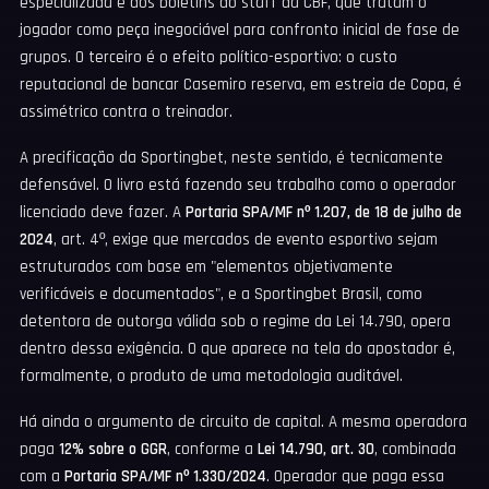
especializada e dos boletins do staff da CBF, que tratam o
jogador como peça inegociável para confronto inicial de fase de
grupos. O terceiro é o efeito político-esportivo: o custo
reputacional de bancar Casemiro reserva, em estreia de Copa, é
assimétrico contra o treinador.
A precificação da Sportingbet, neste sentido, é tecnicamente
defensável. O livro está fazendo seu trabalho como o operador
licenciado deve fazer. A
Portaria SPA/MF nº 1.207, de 18 de julho de
2024
, art. 4º, exige que mercados de evento esportivo sejam
estruturados com base em "elementos objetivamente
verificáveis e documentados", e a Sportingbet Brasil, como
detentora de outorga válida sob o regime da Lei 14.790, opera
dentro dessa exigência. O que aparece na tela do apostador é,
formalmente, o produto de uma metodologia auditável.
Há ainda o argumento de circuito de capital. A mesma operadora
paga
12% sobre o GGR
, conforme a
Lei 14.790, art. 30
, combinada
com a
Portaria SPA/MF nº 1.330/2024
. Operador que paga essa