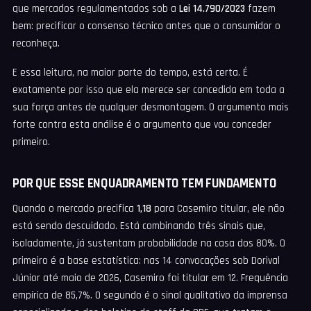
que mercados regulamentados sob a
Lei 14.790/2023
fazem
bem: precificar o consenso técnico antes que o consumidor o
reconheça.
E essa leitura, na maior parte do tempo, está certa. É
exatamente por isso que ela merece ser concedida em toda a
sua força antes de qualquer desmontagem. O argumento mais
forte contra esta análise é o argumento que vou conceder
primeiro.
POR QUE ESSE ENQUADRAMENTO TEM FUNDAMENTO
Quando o mercado precifica
1,18
para Casemiro titular, ele não
está sendo descuidado. Está combinando três sinais que,
isoladamente, já sustentam probabilidade na casa dos 80%. O
primeiro é a base estatística: nas 14 convocações sob Dorival
Júnior até maio de 2026, Casemiro foi titular em 12. Frequência
empírica de 85,7%. O segundo é o sinal qualitativo da imprensa