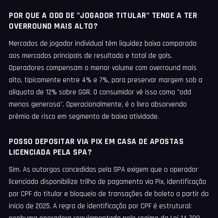
POR QUE A ODD DE "JOGADOR TITULAR" TENDE A TER
OVERROUND MAIS ALTO?
Mercados de jogador individual têm liquidez baixa comparada
aos mercados principais de resultado e total de gols.
Operadores compensam o menor volume com overround mais
alto, tipicamente entre 4% e 7%, para preservar margem sob a
alíquota de 12% sobre GGR. O consumidor vê isso como "odd
menos generosa". Operacionalmente, é o livro absorvendo
prêmio de risco em segmento de baixa atividade.
POSSO DEPOSITAR VIA PIX EM CASA DE APOSTAS
LICENCIADA PELA SPA?
Sim. As outorgas concedidas pela SPA exigem que o operador
licenciado disponibilize trilho de pagamento via Pix, identificação
por CPF do titular e bloqueio de transações de boleto a partir do
início de 2025. A regra de identificação por CPF é estrutural: