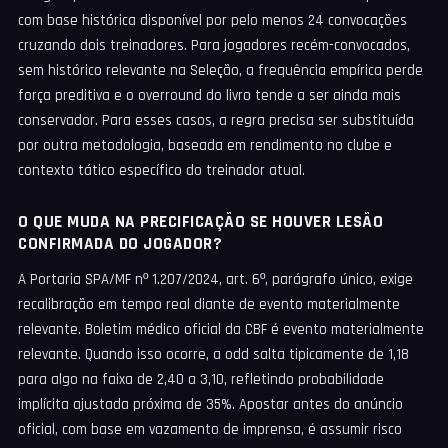
com base histórica disponível por pelo menos 24 convocações
cruzando dois treinadores. Para jogadores recém-convocados,
sem histórico relevante na Seleção, a frequência empírica perde
força preditiva e o overround do livro tende a ser ainda mais
conservador. Para esses casos, a regra precisa ser substituída
por outra metodologia, baseada em rendimento no clube e
contexto tático específico do treinador atual.
O QUE MUDA NA PRECIFICAÇÃO SE HOUVER LESÃO
CONFIRMADA DO JOGADOR?
A Portaria SPA/MF nº 1.207/2024, art. 6º, parágrafo único, exige
recalibração em tempo real diante de evento materialmente
relevante. Boletim médico oficial da CBF é evento materialmente
relevante. Quando isso ocorre, a odd salta tipicamente de 1,18
para algo na faixa de 2,40 a 3,10, refletindo probabilidade
implícita ajustada próxima de 35%. Apostar antes do anúncio
oficial, com base em vazamento de imprensa, é assumir risco