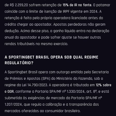
de R$ 2.259,20 sofrem retenção de
15% de IR na fonte
. O patamar
coincide com o limite de isenção de IRPF vigente em 2024. A
retenção é feita pela própria operadora licenciada antes do
crédito chegar ao apostador. Apostas perdedoras não geram
dedução. Acima desse piso, o ganho líquido entra na declaração
anual do apostador e pode sofrer ajuste se houver outras
rendas tributáveis no mesmo exercício.
A SPORTINGBET BRASIL OPERA SOB QUAL REGIME
REGULATÓRIO?
A Sportingbet Brasil opera com outorga emitida pela Secretaria
de Prêmios e Apostas (SPA) do Ministério da Fazenda, sob o
regime da Lei 14.790/2023. A operadora é tributada em
12% sobre
o GGR
, conforme a Portaria SPA/MF nº 1.330/2024, art. 8º, e está
submetida às exigências de mercado da Portaria SPA/MF nº
1.207/2024, que regula a calibração e a transparência dos
mercados oferecidos ao consumidor brasileiro.