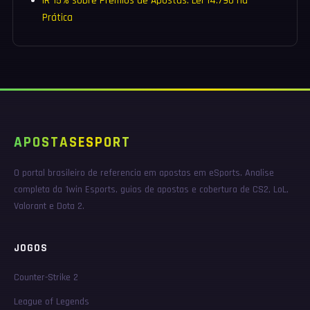
IR 15% sobre Prêmios de Apostas: Lei 14.790 na
Prática
APOSTAS
ESPORT
O portal brasileiro de referencia em apostas em eSports. Analise
completa da 1win Esports, guias de apostas e cobertura de CS2, LoL,
Valorant e Dota 2.
JOGOS
Counter-Strike 2
League of Legends