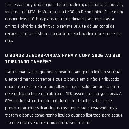
tem essa obrigação na jurisdição brasileira; a disputa, se houver,
vai parar na MGA de Malta ou na UKGC do Reino Unido. Esse é um
dos motivos práticos pelos quais a primeira pergunta deste
artigo é binária e definitiva: o regime SPA te dá um canal de
recurso real; o offshore, no contencioso brasileiro, basicamente
não.
O BÔNUS DE BOAS-VINDAS PARA A COPA 2026 VAI SER
TRIBUTADO TAMBÉM?
Tecnicamente sim, quando convertido em ganho líquido sacável.
O entendimento corrente é que o bônus em si não é tributado
enquanto está restrito ao rollover, mas o saldo gerado a partir
dele entra na base de cálculo do
15%
assim que atinge o piso. A
SPA ainda está afinando a redação de detalhe sobre esse
ponto. Operadoras licenciadas costumam ser conservadoras e
tratam o bônus como ganho líquido quando liberado para saque
— o que protege a casa, mas reduz seu retorno.