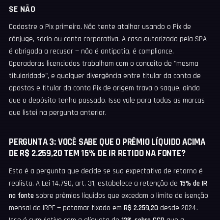
SE NÃO
Cadastre o Pix primeiro. Não tente atalhar usando o Pix de
cônjuge, sócio ou conta corporativa. A casa autorizada pela SPA
é obrigada a recusar — não é antipatia, é compliance.
Operadoras licenciadas trabalham com o conceito de "mesma
titularidade", e qualquer divergência entre titular da conta de
apostas e titular da conta Pix de origem trava o saque, ainda
que o depósito tenha passado. Isso vale para todas as marcas
que listei na pergunta anterior.
PERGUNTA 3: VOCÊ SABE QUE O PRÊMIO LÍQUIDO ACIMA
DE R$ 2.259,20 TEM 15% DE IR RETIDO NA FONTE?
Esta é a pergunta que decide se sua expectativa de retorno é
realista. A Lei 14.790, art. 31, estabelece a retenção de
15% de IR
na fonte
sobre prêmios líquidos que excedam o limite de isenção
mensal do IRPF — patamar fixado em
R$ 2.259,20
desde 2024.