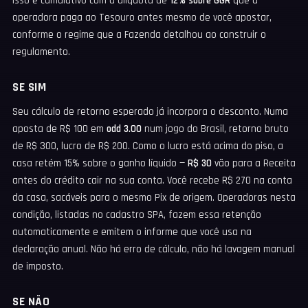
Isso é cumulativo com a alíquota de
12% sobre GGR
que a
operadora paga ao Tesouro antes mesmo de você apostar,
conforme o regime que a Fazenda detalhou ao construir o
regulamento.
SE SIM
Seu cálculo de retorno esperado já incorpora o desconto. Numa
aposta de R$ 100 em
odd 3.00
num jogo do Brasil, retorno bruto
de R$ 300, lucro de R$ 200. Como o lucro está acima do piso, a
casa retém 15% sobre o ganho líquido —
R$ 30
vão para a Receita
antes do crédito cair na sua conta. Você recebe R$ 270 na conta
da casa, sacáveis para o mesmo Pix de origem. Operadoras nesta
condição, listadas no cadastro SPA, fazem essa retenção
automaticamente e emitem o informe que você usa na
declaração anual. Não há erro de cálculo, não há lavagem manual
de imposto.
SE NÃO