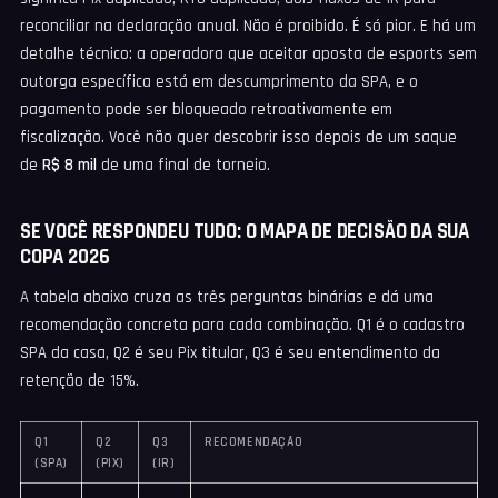
reconciliar na declaração anual. Não é proibido. É só pior. E há um
detalhe técnico: a operadora que aceitar aposta de esports sem
outorga específica está em descumprimento da SPA, e o
pagamento pode ser bloqueado retroativamente em
fiscalização. Você não quer descobrir isso depois de um saque
de
R$ 8 mil
de uma final de torneio.
SE VOCÊ RESPONDEU TUDO: O MAPA DE DECISÃO DA SUA
COPA 2026
A tabela abaixo cruza as três perguntas binárias e dá uma
recomendação concreta para cada combinação. Q1 é o cadastro
SPA da casa, Q2 é seu Pix titular, Q3 é seu entendimento da
retenção de 15%.
Q1
Q2
Q3
RECOMENDAÇÃO
(SPA)
(PIX)
(IR)