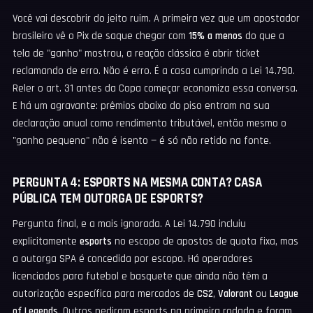
Você vai descobrir do jeito ruim. A primeira vez que um apostador
brasileiro vê o Pix de saque chegar com
15% a menos
do que a
tela de "ganho" mostrou, a reação clássica é abrir ticket
reclamando de erro. Não é erro. É a casa cumprindo a Lei 14.790.
Reler o art. 31 antes da Copa começar economiza essa conversa.
E há um agravante: prêmios abaixo do piso entram na sua
declaração anual como rendimento tributável, então mesmo o
"ganho pequeno" não é isento — é só não retido na fonte.
PERGUNTA 4: ESPORTS NA MESMA CONTA? CASA
PÚBLICA TEM OUTORGA DE ESPORTS?
Pergunta final, e a mais ignorada. A Lei 14.790 incluiu
explicitamente
esports
no escopo de apostas de quota fixa, mas
a outorga SPA é concedida por escopo. Há operadores
licenciados para futebol e basquete que ainda não têm a
autorização específica para mercados de
CS2
,
Valorant
ou
League
of Legends
. Outros pediram esports na primeira rodada e foram