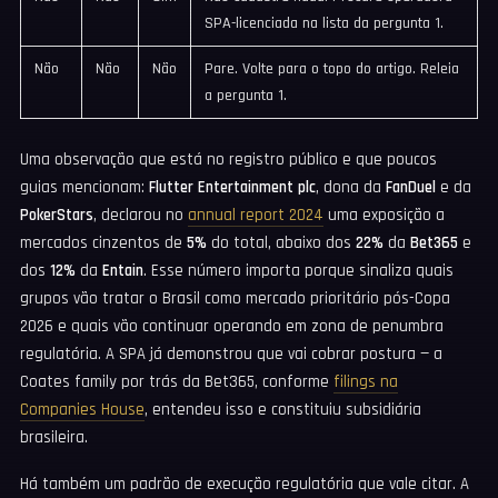
SPA-licenciada na lista da pergunta 1.
Não
Não
Não
Pare. Volte para o topo do artigo. Releia
a pergunta 1.
Uma observação que está no registro público e que poucos
guias mencionam:
Flutter Entertainment plc
, dona da
FanDuel
e da
PokerStars
, declarou no
annual report 2024
uma exposição a
mercados cinzentos de
5%
do total, abaixo dos
22%
da
Bet365
e
dos
12%
da
Entain
. Esse número importa porque sinaliza quais
grupos vão tratar o Brasil como mercado prioritário pós-Copa
2026 e quais vão continuar operando em zona de penumbra
regulatória. A SPA já demonstrou que vai cobrar postura — a
Coates family por trás da Bet365, conforme
filings na
Companies House
, entendeu isso e constituiu subsidiária
brasileira.
Há também um padrão de execução regulatória que vale citar. A