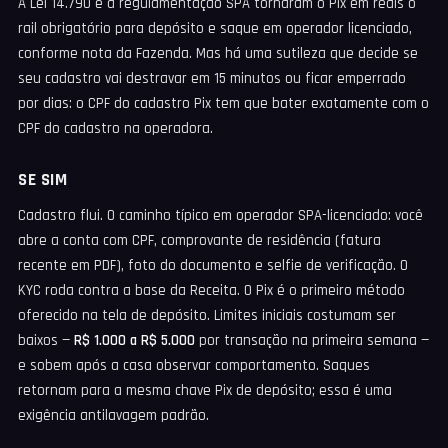
A Lei 14.790 e a regulamentação SPA tornaram o Pix em reais o
rail obrigatório para depósito e saque em operador licenciado,
conforme nota da Fazenda. Mas há uma sutileza que decide se
seu cadastro vai destravar em 15 minutos ou ficar emperrado
por dias: o CPF do cadastro Pix tem que bater exatamente com o
CPF do cadastro na operadora.
SE SIM
Cadastro flui. O caminho típico em operador SPA-licenciado: você
abre a conta com CPF, comprovante de residência (fatura
recente em PDF), foto do documento e selfie de verificação. O
KYC roda contra a base da Receita. O Pix é o primeiro método
oferecido na tela de depósito. Limites iniciais costumam ser
baixos —
R$ 1.000 a R$ 5.000
por transação na primeira semana —
e sobem após a casa observar comportamento. Saques
retornam para a mesma chave Pix de depósito; essa é uma
exigência antilavagem padrão.