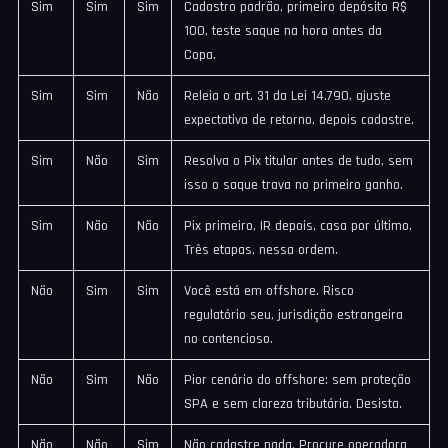
Sim
Sim
Sim
Cadastro padrão, primeiro depósito R$
100, teste saque na hora antes da
Copa.
Sim
Sim
Não
Releia o art. 31 da Lei 14.790, ajuste
expectativa de retorno, depois cadastre.
Sim
Não
Sim
Resolva o Pix titular antes de tudo, sem
isso o saque trava no primeiro ganho.
Sim
Não
Não
Pix primeiro, IR depois, casa por último.
Três etapas, nessa ordem.
Não
Sim
Sim
Você está em offshore. Risco
regulatório seu, jurisdição estrangeira
no contencioso.
Não
Sim
Não
Pior cenário do offshore: sem proteção
SPA e sem clareza tributária. Desista.
Não
Não
Sim
Não cadastre nada. Procure operadora