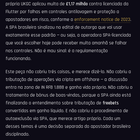
própria UKGC aplicou multa de
£1,17 milhão
contra licenciada da
Flutter por falhas em controles antilavagem e proteção a
apostadores em risco, conforme o
enforcement notice de 2023
.
A SPA brasileira sinalizou no edital de outorga que vai usar
exatamente esse padrão — ou seja, a operadora SPA-licenciada
que você escolher hoje pode receber multa amanhã se falhar
nos controles. Não é mau sinal: é a regulamentação
funcionando.
Este peça não cobriu três coisas, e merece dizê-lo. Não cobriu a
tributação de operações via cripto em offshore — a discussão
entra na zona de IN RFB 1.888 e ganha vida própria. Não cobriu o
tratamento de bônus de boas-vindas, porque a SPA ainda está
finalizando o entendimento sobre tributação de
freebets
convertidas em ganho líquido. E não cobriu o procedimento de
autoexclusão via SPA, que merece artigo próprio. Cada um
desses temas é uma decisão separada do apostador brasileiro
disciplinado.