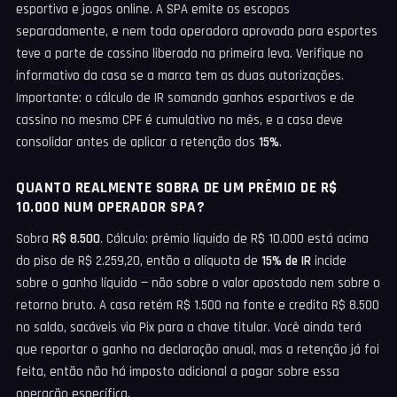
esportiva e jogos online. A SPA emite os escopos
separadamente, e nem toda operadora aprovada para esportes
teve a parte de cassino liberada na primeira leva. Verifique no
informativo da casa se a marca tem as duas autorizações.
Importante: o cálculo de IR somando ganhos esportivos e de
cassino no mesmo CPF é cumulativo no mês, e a casa deve
consolidar antes de aplicar a retenção dos
15%
.
QUANTO REALMENTE SOBRA DE UM PRÊMIO DE R$
10.000 NUM OPERADOR SPA?
Sobra
R$ 8.500
. Cálculo: prêmio líquido de R$ 10.000 está acima
do piso de R$ 2.259,20, então a alíquota de
15% de IR
incide
sobre o ganho líquido — não sobre o valor apostado nem sobre o
retorno bruto. A casa retém R$ 1.500 na fonte e credita R$ 8.500
no saldo, sacáveis via Pix para a chave titular. Você ainda terá
que reportar o ganho na declaração anual, mas a retenção já foi
feita, então não há imposto adicional a pagar sobre essa
operação específica.