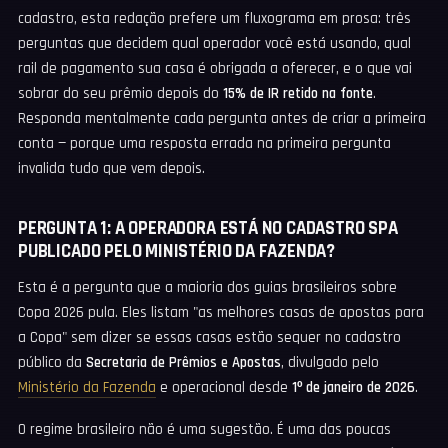
cadastro, esta redação prefere um fluxograma em prosa: três
perguntas que decidem qual operador você está usando, qual
rail de pagamento sua casa é obrigada a oferecer, e o que vai
sobrar do seu prêmio depois do
15% de IR retido na fonte
.
Responda mentalmente cada pergunta antes de criar a primeira
conta — porque uma resposta errada na primeira pergunta
invalida tudo que vem depois.
PERGUNTA 1: A OPERADORA ESTÁ NO CADASTRO SPA
PUBLICADO PELO MINISTÉRIO DA FAZENDA?
Esta é a pergunta que a maioria dos guias brasileiros sobre
Copa 2026 pula. Eles listam "as melhores casas de apostas para
a Copa" sem dizer se essas casas estão sequer no cadastro
público da
Secretaria de Prêmios e Apostas
, divulgado pelo
Ministério da Fazenda
e operacional desde
1º de janeiro de 2026
.
O regime brasileiro não é uma sugestão. É uma das poucas