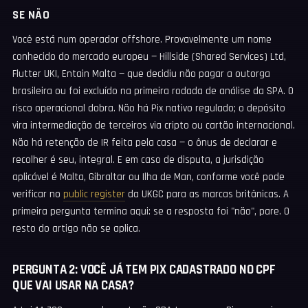
SE NÃO
Você está num operador offshore. Provavelmente um nome
conhecido do mercado europeu — Hillside (Shared Services) Ltd,
Flutter UKI, Entain Malta — que decidiu não pagar a outorga
brasileira ou foi excluído na primeira rodada de análise da SPA. O
risco operacional dobra. Não há Pix nativo regulado; o depósito
vira intermediação de terceiros via cripto ou cartão internacional.
Não há retenção de IR feita pela casa — o ônus de declarar e
recolher é seu, integral. E em caso de disputa, a jurisdição
aplicável é Malta, Gibraltar ou Ilha de Man, conforme você pode
verificar no
public register
da UKGC para as marcas britânicas. A
primeira pergunta termina aqui: se a resposta foi "não", pare. O
resto do artigo não se aplica.
PERGUNTA 2: VOCÊ JÁ TEM PIX CADASTRADO NO CPF
QUE VAI USAR NA CASA?