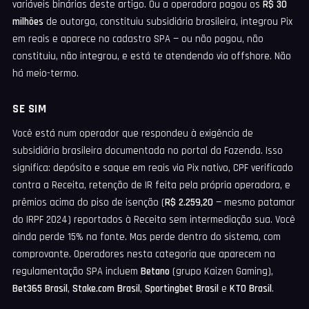
variáveis binárias deste artigo. Ou a operadora pagou os
R$ 30
milhões
de outorga, constituiu subsidiária brasileira, integrou Pix
em reais e aparece no cadastro SPA — ou não pagou, não
constituiu, não integrou, e está te atendendo via offshore. Não
há meio-termo.
SE SIM
Você está num operador que respondeu à exigência de
subsidiária brasileira documentada no portal da Fazenda. Isso
significa: depósito e saque em reais via Pix nativo, CPF verificado
contra a Receita, retenção de IR feita pela própria operadora, e
prêmios acima do piso de isenção (
R$ 2.259,20
— mesmo patamar
do IRPF 2024) reportados à Receita sem intermediação sua. Você
ainda perde 15% na fonte. Mas perde dentro do sistema, com
comprovante. Operadores nesta categoria que aparecem na
regulamentação SPA incluem
Betano
(grupo Kaizen Gaming),
Bet365 Brasil
,
Stake.com Brasil
,
Sportingbet Brasil
e
KTO Brasil
.