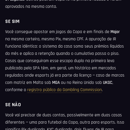
aprovados na mesma conta.
SE SIM
Você consegue apostar em jogos da Copa e em finais de
Major
na mesma carteira, mesmo Pix, mesmo CPF. A apuração de IR
funciona idêntica: o sistema da casa soma seus prêmios líquidos
do mês e aplica a retenção quando o cumulativo passa o piso.
Casas que conseguiram esse escopo duplo na primeira leva
publicada pela SPA têm, em geral, um histórico em mercados
regulados onde esports já era parte da licença — caso de marcas
com matriz em Malta sob
MGA
ou no Reino Unido sob
UKGC
,
conforme o
registro público da Gambling Commission
.
SE NÃO
Você vai precisar de duas contas, possivelmente em duas casas
diferentes — uma para futebol da Copa, outra para esports. Isso
significa Pix duplicado, KYC duplicado, dois fluxos de IR para