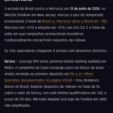
A estreia do Brasil contra o Marrocos em
13 de junho de 2026
, no
MetLife Stadium em New Jersey, marcou o pico da temporada
promocional. O book de
Brasil vs. Marrocos abriu o Brasil em −150
,
Marrocos em +470 e empate em +270, com O/U 2,5. É a faixa de
odds em que campanhas promocionais brasileiras
tradicionalmente concentram requisitos de rollover.
Os três operadores chegaram à estreia com desenhos distintos.
Betano
— outorga SPA ativa, parente Kaizen Gaming sediada em
Malta. A campanha de Copa convergiu para um bônus de boas-
vindas atrelado ao primeiro depósito via
PIX e os trilhos
bancários documentados na página oficial
— Itaú, Bradesco,
Banco do Brasil, Nubank. Requisito de rollover na faixa de 5x
sobre o valor do bônus, com odd mínima qualificadora em 1.65, e
prazo de 30 dias. Mercado elegível: pré-jogo de futebol em odds
não-empilhadas.