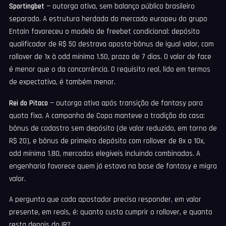
Sportingbet
— outorga ativa, sem balanço público brasileiro
separado. A estrutura herdada do mercado europeu do grupo
Entain favoreceu o modelo de freebet condicional: depósito
qualificador de R$ 50 destrava aposta-bônus de igual valor, com
rollover de 1x à odd mínima 1.50, prazo de 7 dias. O valor de face
é menor que o da concorrência. O requisito real, lido em termos
de expectativa, é também menor.
Rei do Pitaco
— outorga ativa após transição de fantasy para
quota fixa. A campanha de Copa manteve a tradição da casa:
bônus de cadastro sem depósito (de valor reduzido, em torno de
R$ 20), e bônus de primeiro depósito com rollover de 8x a 10x,
odd mínima 1.80, mercados elegíveis incluindo combinadas. A
engenharia favorece quem já estava na base de fantasy e migra
valor.
A pergunta que cada apostador precisa responder, em valor
presente, em reais, é: quanto custa cumprir o rollover, e quanto
resta depois do IR?