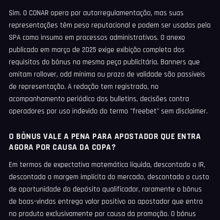
Sim. O CONAR opera por autorregulamentação, mas suas
representações têm peso reputacional e podem ser usadas pela
SPA como insumo em processos administrativos. O anexo
publicado em março de 2025 exige exibição completa dos
requisitos do bônus na mesma peça publicitária. Banners que
omitam rollover, odd mínima ou prazo de validade são passíveis
de representação. A redação tem registrado, no
acompanhamento periódico dos bulletins, decisões contra
operadores por uso indevido do termo "freebet" sem disclaimer.
O BÔNUS VALE A PENA PARA APOSTADOR QUE ENTRA
AGORA POR CAUSA DA COPA?
Em termos de expectativa matemática líquida, descontado o IR,
descontada a margem implícita do mercado, descontado o custo
de oportunidade do depósito qualificador, raramente o bônus
de boas-vindas entrega valor positivo ao apostador que entra
no produto exclusivamente por causa da promoção. O bônus