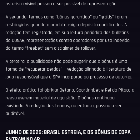
asterisco visível passou a ser passível de representação.
A segunda: termos como "bônus garantido" ou "grátis" foram
restringidos quando o produto exigia depósito qualificador. A
redação tem registrado, em sua leitura periódica dos bulletins
do CONAR, representações contra operadores por uso indevido
do termo "freebet" sem disclaimer de rollover.
A terceira: a publicidade não pode sugerir que o bônus é uma
forma de "recuperar perdas" — vedação alinhada à literatura de
jogo responsável que a SPA incorporou ao processo de outorga.
O efeito prático foi obrigar Betano, Sportingbet e Rei do Pitaco a
reescreverem material de aquisição. O bônus continuou
existindo. A redação dos termos, no entanto, passou a ser
auditável.
JUNHO DE 2026: BRASIL ESTREIA, E OS BÔNUS DE COPA
ENTRAM NO AR