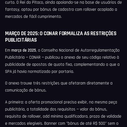
curto. O Rei do Pitaco, ainda apoiando-se na base de usuários de
fantasy, optou por bônus de cadastro com rollover acoplado a
mercados de fácil cumprimento.
MARÇO DE 2025: O CONAR FORMALIZA AS RESTRIÇÕES
PUBLICITÁRIAS
Em
março de 2025
, o Conselho Nacional de Autorregulamentação
Publicitária — CONAR — publicou o anexo de seu código relativo à
publicidade de apostas de quota fixa, complementando o que a
SPA já havia normatizado por portaria.
O anexo trouxe três restrições que afetaram diretamente a
comunicação de bônus.
A primeira: a oferta promocional precisa exibir, na mesma peça
publicitária, a totalidade dos requisitos — valor do bônus,
requisito de rollover, odd mínima qualificadora, prazo de validade
e mercados elegíveis. Banner com "bônus de até R$ 500" sem o