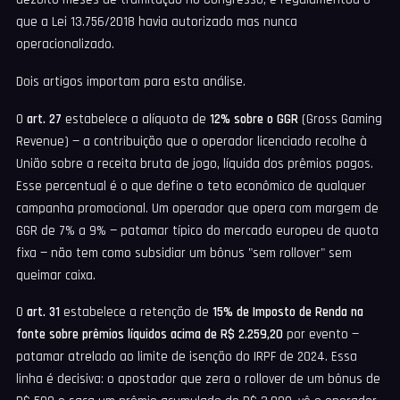
que a Lei 13.756/2018 havia autorizado mas nunca
operacionalizado.
Dois artigos importam para esta análise.
O
art. 27
estabelece a alíquota de
12% sobre o GGR
(Gross Gaming
Revenue) — a contribuição que o operador licenciado recolhe à
União sobre a receita bruta de jogo, líquida dos prêmios pagos.
Esse percentual é o que define o teto econômico de qualquer
campanha promocional. Um operador que opera com margem de
GGR de 7% a 9% — patamar típico do mercado europeu de quota
fixa — não tem como subsidiar um bônus "sem rollover" sem
queimar caixa.
O
art. 31
estabelece a retenção de
15% de Imposto de Renda na
fonte sobre prêmios líquidos acima de R$ 2.259,20
por evento —
patamar atrelado ao limite de isenção do IRPF de 2024. Essa
linha é decisiva: o apostador que zera o rollover de um bônus de