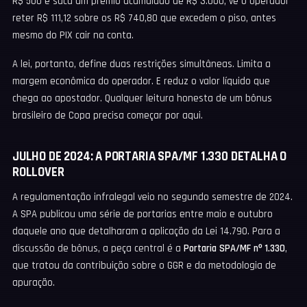
R$ 500 e saca um prêmio acumulado de R$ 3.000, vê o operador
reter R$ 111,12 sobre os R$ 740,80 que excedem o piso, antes
mesmo do PIX cair na conta.
A lei, portanto, define duas restrições simultâneas. Limita a
margem econômica do operador. E reduz o valor líquido que
chega ao apostador. Qualquer leitura honesta de um bônus
brasileiro de Copa precisa começar por aqui.
JULHO DE 2024: A PORTARIA SPA/MF 1.330 DETALHA O
ROLLOVER
A regulamentação infralegal veio no segundo semestre de 2024.
A SPA publicou uma série de portarias entre maio e outubro
daquele ano que detalharam a aplicação da Lei 14.790. Para a
discussão de bônus, a peça central é a
Portaria SPA/MF nº 1.330
,
que tratou da contribuição sobre o GGR e da metodologia de
apuração.