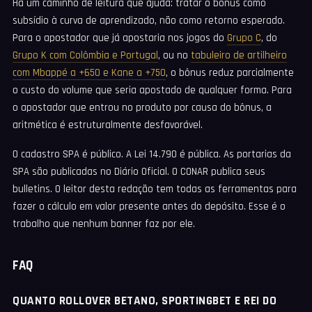
Há um caminho de leitura que ajuda: tratar o bônus como
subsídio à curva de aprendizado, não como retorno esperado.
Para o apostador que já apostaria nos jogos do
Grupo C
, do
Grupo K com Colômbia e Portugal
, ou no
tabuleiro de artilheiro
com Mbappé a +650 e Kane a +750
, o bônus reduz parcialmente
o custo do volume que seria apostado de qualquer forma. Para
o apostador que entrou no produto por causa do bônus, a
aritmética é estruturalmente desfavorável.
O cadastro SPA é público. A Lei 14.790 é pública. As portarias da
SPA são publicadas no Diário Oficial. O CONAR publica seus
bulletins. O leitor desta redação tem todas as ferramentas para
fazer o cálculo em valor presente antes do depósito. Esse é o
trabalho que nenhum banner faz por ele.
FAQ
QUANTO ROLLOVER BETANO, SPORTINGBET E REI DO