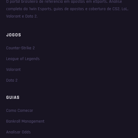
O portal brasileiro de referencia em apostas em eSports. Analise
completa da 1win Esports, guias de apostas e cobertura de CS2, LoL,
Valorant e Dota 2.
JOGOS
Counter-Strike 2
League of Legends
Valorant
Dota 2
GUIAS
Como Comecar
Bankroll Management
Analisar Odds