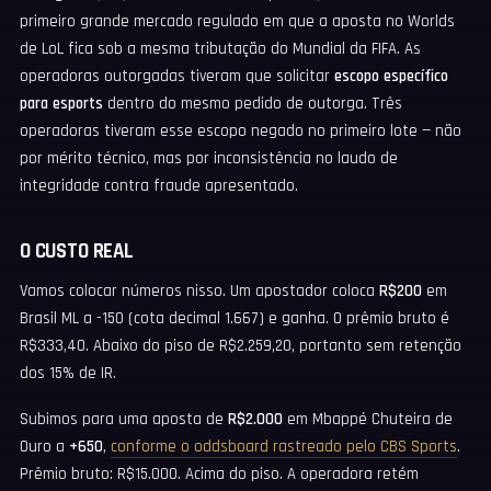
primeiro grande mercado regulado em que a aposta no Worlds
de LoL fica sob a mesma tributação do Mundial da FIFA. As
operadoras outorgadas tiveram que solicitar
escopo específico
para esports
dentro do mesmo pedido de outorga. Três
operadoras tiveram esse escopo negado no primeiro lote — não
por mérito técnico, mas por inconsistência no laudo de
integridade contra fraude apresentado.
O CUSTO REAL
Vamos colocar números nisso. Um apostador coloca
R$200
em
Brasil ML a -150 (cota decimal 1.667) e ganha. O prêmio bruto é
R$333,40. Abaixo do piso de R$2.259,20, portanto sem retenção
dos 15% de IR.
Subimos para uma aposta de
R$2.000
em Mbappé Chuteira de
Ouro a
+650
,
conforme o oddsboard rastreado pelo CBS Sports
.
Prêmio bruto: R$15.000. Acima do piso. A operadora retém