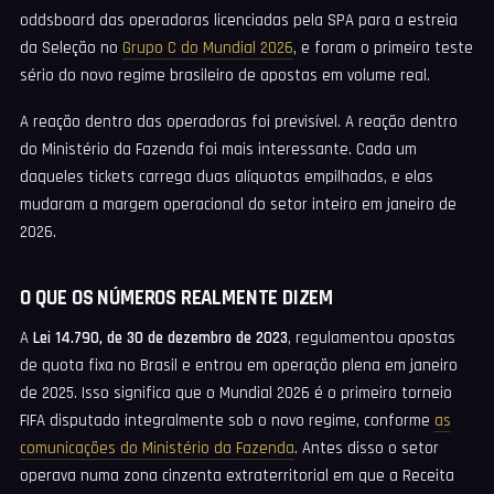
oddsboard das operadoras licenciadas pela SPA para a estreia
da Seleção no
Grupo C do Mundial 2026
, e foram o primeiro teste
sério do novo regime brasileiro de apostas em volume real.
A reação dentro das operadoras foi previsível. A reação dentro
do Ministério da Fazenda foi mais interessante. Cada um
daqueles tickets carrega duas alíquotas empilhadas, e elas
mudaram a margem operacional do setor inteiro em janeiro de
2026.
O QUE OS NÚMEROS REALMENTE DIZEM
A
Lei 14.790, de 30 de dezembro de 2023
, regulamentou apostas
de quota fixa no Brasil e entrou em operação plena em janeiro
de 2025. Isso significa que o Mundial 2026 é o primeiro torneio
FIFA disputado integralmente sob o novo regime, conforme
as
comunicações do Ministério da Fazenda
. Antes disso o setor
operava numa zona cinzenta extraterritorial em que a Receita