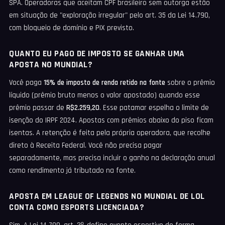
SPA. Operadoras que aceitam CPF brasileiro sem outorga estão
em situação de "exploração irregular" pelo art. 35 da Lei 14.790,
com bloqueio de domínio e PIX previsto.
QUANTO EU PAGO DE IMPOSTO SE GANHAR UMA
APOSTA NO MUNDIAL?
Você paga
15% de imposto de renda retido na fonte
sobre o prêmio
líquido (prêmio bruto menos o valor apostado) quando esse
prêmio passar de
R$2.259,20
. Esse patamar espelha o limite de
isenção do IRPF 2024. Apostas com prêmios abaixo do piso ficam
isentas. A retenção é feita pela própria operadora, que recolhe
direto à Receita Federal. Você não precisa pagar
separadamente, mas precisa incluir o ganho na declaração anual
como rendimento já tributado na fonte.
APOSTA EM LEAGUE OF LEGENDS NO MUNDIAL DE LOL
CONTA COMO ESPORTS LICENCIADA?