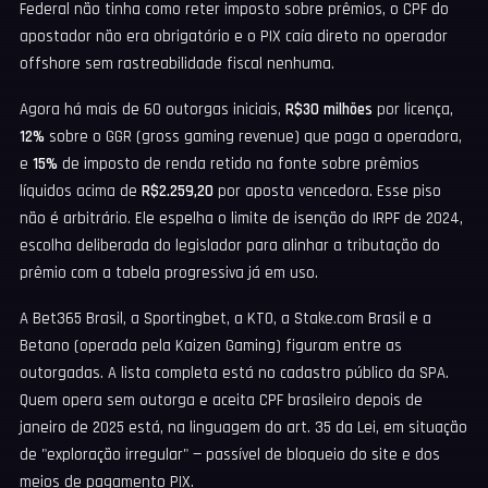
Federal não tinha como reter imposto sobre prêmios, o CPF do
apostador não era obrigatório e o PIX caía direto no operador
offshore sem rastreabilidade fiscal nenhuma.
Agora há mais de 60 outorgas iniciais,
R$30 milhões
por licença,
12%
sobre o GGR (gross gaming revenue) que paga a operadora,
e
15%
de imposto de renda retido na fonte sobre prêmios
líquidos acima de
R$2.259,20
por aposta vencedora. Esse piso
não é arbitrário. Ele espelha o limite de isenção do IRPF de 2024,
escolha deliberada do legislador para alinhar a tributação do
prêmio com a tabela progressiva já em uso.
A Bet365 Brasil, a Sportingbet, a KTO, a Stake.com Brasil e a
Betano (operada pela Kaizen Gaming) figuram entre as
outorgadas. A lista completa está no cadastro público da SPA.
Quem opera sem outorga e aceita CPF brasileiro depois de
janeiro de 2025 está, na linguagem do art. 35 da Lei, em situação
de "exploração irregular" — passível de bloqueio do site e dos
meios de pagamento PIX.