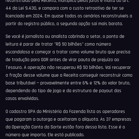
reconstruído pela Receita, multiplica pelos juros e multa do art.
44 da Lei 9.430, e compara com o custo retroativo de ter se
licenciado em 2024. Em quase todos os cenários reconstruíveis a
partir do registro público, a segunda opção sai mais barata.
Se você é jornalista ou analista cobrindo o setor, o ponto de
leitura é parar de tratar "R$ 50 bilhões" como número
escandaloso e começar a tratar como volume bruto que precisa
de tradução para GGR antes de virar pauta de prejuízo ao
Tesouro. A operação não recuperou R$ 50 bilhões. Vai recuperar
a fração desse volume que a Receita conseguir reconstruir como
base tributável — provavelmente entre 6% e 12% do valor bruto,
dependendo do tipo de jogo e da estrutura de payout das
casas envolvidas.
O cadastro SPA do Ministério da Fazenda lista os operadores
que pagaram a outorga e aceitaram a alíquota. As 37 empresas
da Operação Conto da Sorte estão fora dessa lista. Esse é o
número que importa. Ele está publicado.