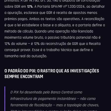
primários. A Lei 14.790, art. 30, fixa a alíquota de contribuição
sobre GGR em
12%
. A Portaria SPA/MF nº 1.330/2024, ao detalhar
a apuração, esclarece que GGR é receita de apostas menos
prêmios pagos. Ambos os textos são operativos. A reconciliação
é que a lei estabelece a base e a alíquota, e a portaria define o
método de cálculo. Quando uma operação não-licenciada
movimenta volume bruto, o passivo tributário potencial não é
12% do volume — é 12% da reconstrução de GGR que a Receita
conseguir provar. Esse é o trabalho técnico que define o
tamanho real da autuação.
O PADRÃO DO PIX: O RASTRO QUE AS INVESTIGAÇÕES
SEMPRE ENCONTRAM
O PIX foi desenhado pelo Banco Central como
infraestrutura de pagamento instantâneo — não como
ferramenta de fiscalização — mas a topologia de chaves,