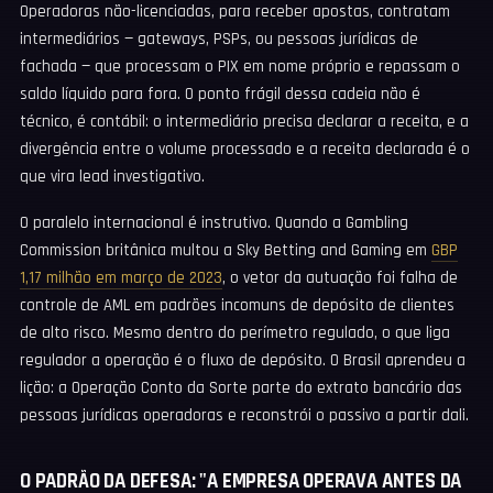
Operadoras não-licenciadas, para receber apostas, contratam
intermediários — gateways, PSPs, ou pessoas jurídicas de
fachada — que processam o PIX em nome próprio e repassam o
saldo líquido para fora. O ponto frágil dessa cadeia não é
técnico, é contábil: o intermediário precisa declarar a receita, e a
divergência entre o volume processado e a receita declarada é o
que vira lead investigativo.
O paralelo internacional é instrutivo. Quando a Gambling
Commission britânica multou a Sky Betting and Gaming em
GBP
1,17 milhão em março de 2023
, o vetor da autuação foi falha de
controle de AML em padrões incomuns de depósito de clientes
de alto risco. Mesmo dentro do perímetro regulado, o que liga
regulador a operação é o fluxo de depósito. O Brasil aprendeu a
lição: a Operação Conto da Sorte parte do extrato bancário das
pessoas jurídicas operadoras e reconstrói o passivo a partir dali.
O PADRÃO DA DEFESA: "A EMPRESA OPERAVA ANTES DA