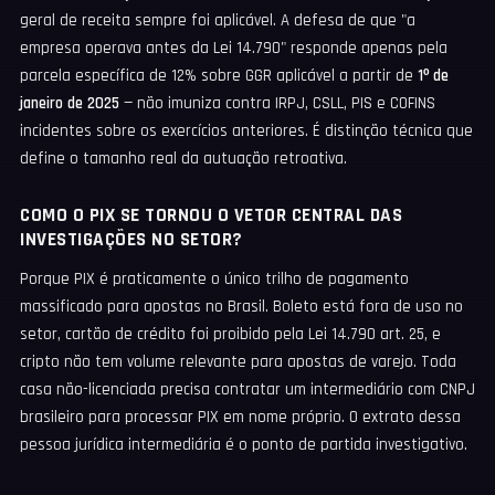
geral de receita sempre foi aplicável. A defesa de que "a
empresa operava antes da Lei 14.790" responde apenas pela
parcela específica de 12% sobre GGR aplicável a partir de
1º de
janeiro de 2025
— não imuniza contra IRPJ, CSLL, PIS e COFINS
incidentes sobre os exercícios anteriores. É distinção técnica que
define o tamanho real da autuação retroativa.
COMO O PIX SE TORNOU O VETOR CENTRAL DAS
INVESTIGAÇÕES NO SETOR?
Porque PIX é praticamente o único trilho de pagamento
massificado para apostas no Brasil. Boleto está fora de uso no
setor, cartão de crédito foi proibido pela Lei 14.790 art. 25, e
cripto não tem volume relevante para apostas de varejo. Toda
casa não-licenciada precisa contratar um intermediário com CNPJ
brasileiro para processar PIX em nome próprio. O extrato dessa
pessoa jurídica intermediária é o ponto de partida investigativo.