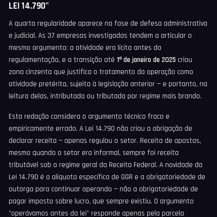
LEI 14.790"
A quarta regularidade aparece na fase de defesa administrativa
e judicial. As 37 empresas investigadas tendem a articular o
mesmo argumento: a atividade era lícita antes da
regulamentação, e a transição até
1º de janeiro de 2025
criou
zona cinzenta que justifica o tratamento da operação como
atividade pretérita, sujeita à legislação anterior — e portanto, na
leitura delas, intributada ou tributada por regime mais brando.
Esta redação considera o argumento técnico fraco e
empiricamente errado. A Lei 14.790 não criou a obrigação de
declarar receita — apenas regulou o setor. Receita de apostas,
mesmo quando o setor era informal, sempre foi receita
tributável sob o regime geral da Receita Federal. A novidade da
Lei 14.790 é a alíquota específica de GGR e a obrigatoriedade de
outorga para continuar operando — não a obrigatoriedade de
pagar imposto sobre lucro, que sempre existiu. O argumento
"operávamos antes da lei" responde apenas pela parcela