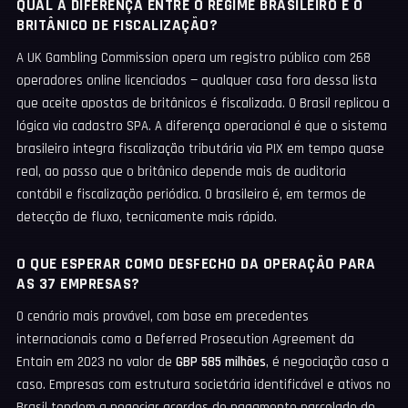
QUAL A DIFERENÇA ENTRE O REGIME BRASILEIRO E O
BRITÂNICO DE FISCALIZAÇÃO?
A UK Gambling Commission opera um registro público com 268
operadores online licenciados — qualquer casa fora dessa lista
que aceite apostas de britânicos é fiscalizada. O Brasil replicou a
lógica via cadastro SPA. A diferença operacional é que o sistema
brasileiro integra fiscalização tributária via PIX em tempo quase
real, ao passo que o britânico depende mais de auditoria
contábil e fiscalização periódica. O brasileiro é, em termos de
detecção de fluxo, tecnicamente mais rápido.
O QUE ESPERAR COMO DESFECHO DA OPERAÇÃO PARA
AS 37 EMPRESAS?
O cenário mais provável, com base em precedentes
internacionais como a Deferred Prosecution Agreement da
Entain em 2023 no valor de
GBP 585 milhões
, é negociação caso a
caso. Empresas com estrutura societária identificável e ativos no
Brasil tendem a negociar acordos de pagamento parcelado do