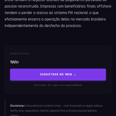
passivo reconstruído. Empresas com beneficiários finais offshore
tendem a perder o acesso ao sistema PIX nacional, o que
efetivamente encerra a operação delas no mercado brasileiro
independentemente do desfecho do processo.
SPONSORED
1Win
CADASTRAR NO 1WIN →
Patrocinado. 18+. Jogue com responsabilidade.
Disclaimer:
Educational content only — not financial or legal advice.
Verify any regulatory claims against the primary source before
acting.