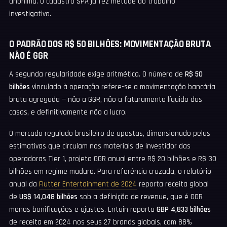
anônima. O cadastro SPA já fez metade do trabalho
investigativo.
O PADRÃO DOS R$ 50 BILHÕES: MOVIMENTAÇÃO BRUTA
NÃO É GGR
A segunda regularidade exige aritmética. O número de
R$ 50
bilhões
vinculado à operação refere-se a movimentação bancária
bruta agregada — não a GGR, não a faturamento líquido das
casas, e definitivamente não a lucro.
O mercado regulado brasileiro de apostas, dimensionado pelas
estimativas que circulam nos materiais de investidor das
operadoras Tier 1, projeta GGR anual entre R$ 20 bilhões e R$ 30
bilhões em regime maduro. Para referência cruzada, o relatório
anual da
Flutter Entertainment de 2024
reporta receita global
de
US$ 14,048 bilhões
sob a definição de revenue, que é GGR
menos bonificações e ajustes. Entain reporta
GBP 4,833 bilhões
de receita em 2024 nos seus 27 brands globais, com 88%