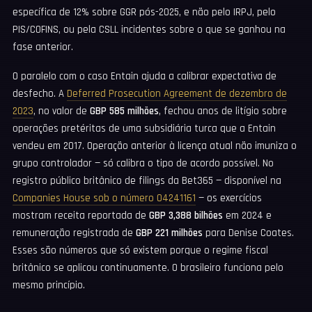
específica de 12% sobre GGR pós-2025, e não pelo IRPJ, pelo
PIS/COFINS, ou pela CSLL incidentes sobre o que se ganhou na
fase anterior.
O paralelo com o caso Entain ajuda a calibrar expectativa de
desfecho. A
Deferred Prosecution Agreement de dezembro de
2023
, no valor de
GBP 585 milhões
, fechou anos de litígio sobre
operações pretéritas de uma subsidiária turca que a Entain
vendeu em 2017. Operação anterior à licença atual não imuniza o
grupo controlador — só calibra o tipo de acordo possível. No
registro público britânico de filings da Bet365 — disponível na
Companies House sob o número 04241161
— os exercícios
mostram receita reportada de
GBP 3,388 bilhões
em 2024 e
remuneração registrada de
GBP 221 milhões
para Denise Coates.
Esses são números que só existem porque o regime fiscal
britânico se aplicou continuamente. O brasileiro funciona pelo
mesmo princípio.