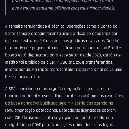
CNPJs intermediários e contas-pulmão deixa um rastro
que nenhum esquema offshore consegue limpar depois.
A terceira regularidade é técnica. Operações como a Conto da
Sorte sempre acabam reconstruindo o fluxo de depósitos por
meio dos extratos PIX das pessoas jurídicas envolvidas. Não há
alternativa de pagamento massificada para apostas no Brasil —
boleto está deprecated para esse setor desde 2023, cartão de
crédito foi proibido pela Lei 14.790 art. 25, e transferências
internacionais via cripto representam fração marginal do volume.
PIX é o único trilho.
A SPA condicionou a outorga à integração com o sistema
bancário nacional via subsidiária local — esse é um dos requisitos
da
base normativa publicada pelo Ministério da Fazenda
na
regulamentação operacional. Operadoras licenciadas operam
com CNPJ brasileiro, conta segregada de cliente e relatório
obrigatório ao COAF para transações acima dos pisos legais.