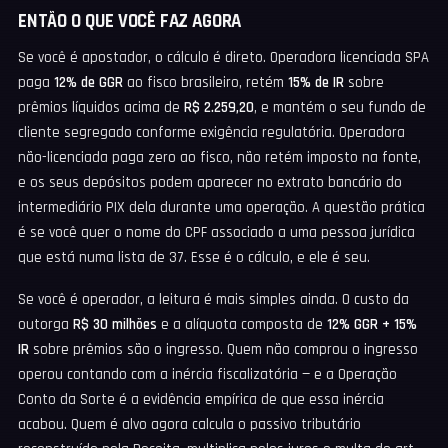
ENTÃO O QUE VOCÊ FAZ AGORA
Se você é apostador, o cálculo é direto. Operadora licenciada SPA
paga
12% de GGR
ao fisco brasileiro, retém
15% de IR
sobre
prêmios líquidos acima de
R$ 2.259,20
, e mantém o seu fundo de
cliente segregado conforme exigência regulatória. Operadora
não-licenciada paga zero ao fisco, não retém imposto na fonte,
e os seus depósitos podem aparecer no extrato bancário do
intermediário PIX dela durante uma operação. A questão prática
é se você quer o nome do CPF associado a uma pessoa jurídica
que está numa lista de 37. Esse é o cálculo, e ele é seu.
Se você é operador, a leitura é mais simples ainda. O custo da
outorga
R$ 30 milhões
e a alíquota composta de
12% GGR + 15%
IR
sobre prêmios são o ingresso. Quem não comprou o ingresso
operou contando com a inércia fiscalizatória — e a Operação
Conto da Sorte é a evidência empírica de que essa inércia
acabou. Quem é alvo agora calcula o passivo tributário