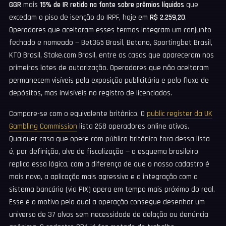
GGR
mais
15% de IR retido na fonte sobre prêmios líquidos
que
excedam o piso de isenção do IRPF, hoje em
R$ 2.259,20
.
Operadores que aceitaram esses termos integram um conjunto
fechado e nomeado — Bet365 Brasil, Betano, Sportingbet Brasil,
KTO Brasil, Stake.com Brasil, entre as casas que apareceram nos
primeiros lotes de autorização. Operadores que não aceitaram
permanecem visíveis pela exposição publicitária e pelo fluxo de
depósitos, mas invisíveis no registro de licenciados.
Compare-se com o equivalente britânico. O
public register da UK
Gambling Commission
lista 268 operadores online ativos.
Qualquer casa que opere com público britânico fora dessa lista
é, por definição, alvo de fiscalização — o esquema brasileiro
replica essa lógica, com a diferença de que o nosso cadastro é
mais novo, a aplicação mais agressiva e a integração com o
sistema bancário (via PIX) opera em tempo mais próximo do real.
Esse é o motivo pelo qual a operação consegue desenhar um
universo de 37 alvos sem necessidade de delação ou denúncia