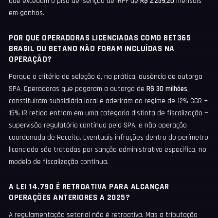
que excedam o piso de isenção de IRPF de
R$ 2.259,20
mensais
em ganhos.
POR QUE OPERADORAS LICENCIADAS COMO BET365
BRASIL OU BETANO NÃO FORAM INCLUÍDAS NA
OPERAÇÃO?
Porque o critério de seleção é, na prática, ausência de outorga
SPA. Operadoras que pagaram a outorga de
R$ 30 milhões
,
constituíram subsidiária local e aderiram ao regime de 12% GGR +
15% IR retido entram em uma categoria distinta de fiscalização —
supervisão regulatória contínua pela SPA, e não operação
coordenada de Receita. Eventuais infrações dentro do perímetro
licenciado são tratadas por sanção administrativa específica, no
modelo de fiscalização contínua.
A LEI 14.790 É RETROATIVA PARA ALCANÇAR
OPERAÇÕES ANTERIORES A 2025?
A regulamentação setorial não é retroativa. Mas a tributação