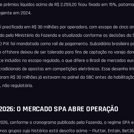
e prêmios líquidos acima de R$ 2.259,20 ficou fixado em 15%, patamar
vigente em 2024.
i precificada em R$ 30 milhões por operadora, com escopo de cinco a
ado pelo Ministério da Fazenda e atualizado conforme as decisões da 
 PIX foi mandatado como rail de pagamento. Subsidiária brasileira p
offshore deixou de ser tolerada para fins de captação no varejo do
 incluídos no escopo regulado, o que difere o Brasil de mercados e
radicionais de apostas em competições eletrônicas. Esse desenho i
ram R$ 30 milhões já estavam no painel da SBC antes da habilitaçã
 não regulatória.
2026: O MERCADO SPA ABRE OPERAÇÃO
 2026, conforme o cronograma publicado pela Fazenda, o regime SPA 
mos grupos cujo histórico está descrito acima — Flutter, Entain, Be