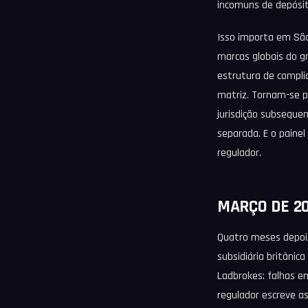
incomuns de depósit
Isso importa em São
marcas globais do g
estrutura de compli
matriz. Tornam-se p
jurisdição subsequen
separada. E o painel
regulador.
MARÇO DE 20
Quatro meses depois,
subsidiária britânic
Ladbrokes: falhas e
regulador escreve a