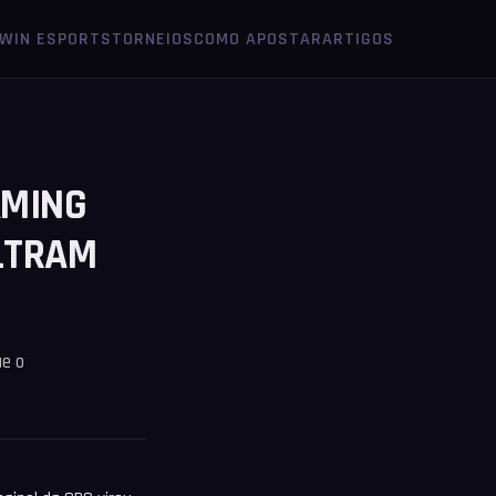
1WIN ESPORTS
TORNEIOS
COMO APOSTAR
ARTIGOS
AMING
ILTRAM
ue o