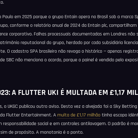
o.
 Paulo em 2025 porque o grupo Entain opera no Brasil sob a marca S
rupo, conforme o relatório anual de 2024 da Entain plc, compartilham
ance corporativo. Falhas processuais documentadas em Londres não 
atrimônio reputacional do grupo, herdado por cada subsidiária licenc
te. O cadastro SPA brasileiro não revoga o histórico — apenas regist
 de SBC não menciona o acordo, porque o painel é vendido pelo exposi
23: A FLUTTER UKI É MULTADA EM £1,17 MI
 o UKGC publicou outro aviso. Desta vez a alvejada foi a Sky Bettin
a da Flutter Entertainment. A
multa de £1,17 milhão
tinha escopo idênt
m responsabilidade social e em controles antilavagem. O padrão é m
ssim de propósito. A monotonia é o ponto.