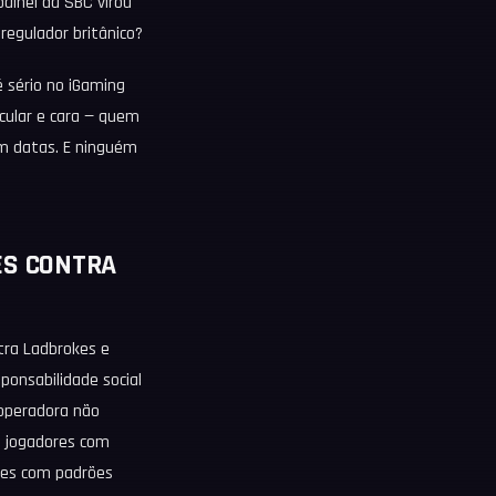
inel da SBC virou
 regulador britânico?
é sério no iGaming
rcular e cara — quem
em datas. E ninguém
ES CONTRA
ra Ladbrokes e
ponsabilidade social
 operadora não
te jogadores com
tes com padrões