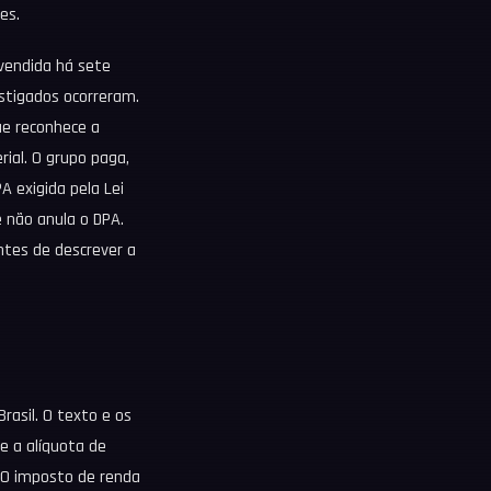
es.
 vendida há sete
stigados ocorreram.
ue reconhece a
rial. O grupo paga,
A exigida pela Lei
e não anula o DPA.
antes de descrever a
rasil. O texto e os
ce a alíquota de
. O imposto de renda