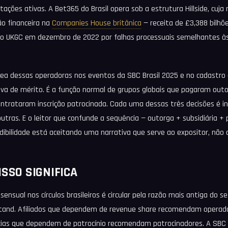
tações ativas. A Bet365 do Brasil opera sob a estrutura Hillside, cuja 
o financeira na
Companies House britânica
— receita de £3,388 bilhõe
o UKGC em dezembro de 2022 por falhas processuais semelhantes às
ea dessas operadoras nos eventos da SBC Brasil 2025 e no cadastro
ova de mérito. É a função normal de grupos globais que pagaram ou
 contrataram inscrição patrocinada. Cada uma dessas três decisões é 
utras. E o leitor que confunde a sequência — outorga + subsidiária +
dibilidade está aceitando uma narrativa que serve ao expositor, não
ISSO SIGNIFICA
nsual nos círculos brasileiros é circular pela razão mais antiga do 
stand. Afiliados que dependem de revenue share recomendam opera
ias que dependem de patrocínio recomendam patrocinadores. A SBC 