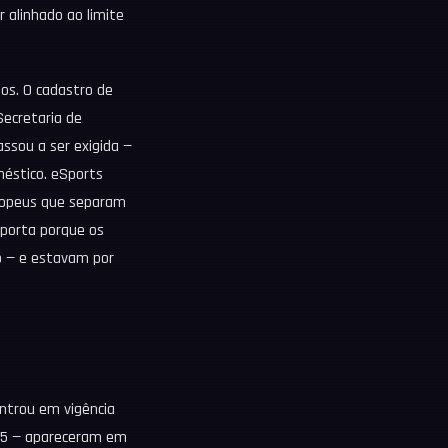
 alinhado ao limite
nos. O cadastro de
Secretaria de
assou a ser exigida —
méstico. eSports
uropeus que separam
mporta porque os
o — e estavam por
entrou em vigência
t365 — apareceram em