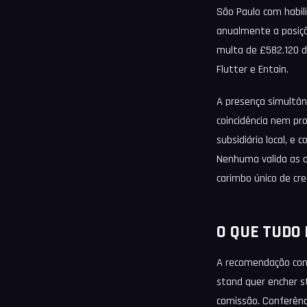
São Paulo com habili
anualmente a posiçã
multa de £582.120 d
Flutter e Entain.
A presença simultân
coincidência nem pr
subsidiária local, e
Nenhuma valida as o
carimbo único de cre
O QUE TUDO 
A recomendação conse
stand quer encher 
comissão. Conferênc