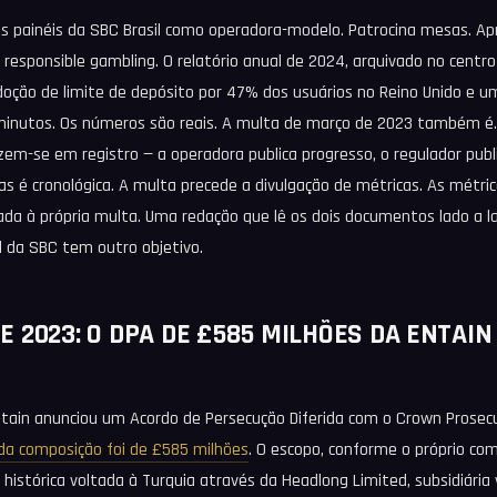
os painéis da SBC Brasil como operadora-modelo. Patrocina mesas. A
 responsible gambling. O relatório anual de 2024, arquivado no centr
doção de limite de depósito por 47% dos usuários no Reino Unido e u
 minutos. Os números são reais. A multa de março de 2023 também é
zem-se em registro — a operadora publica progresso, o regulador publi
las é cronológica. A multa precede a divulgação de métricas. As métri
a à própria multa. Uma redação que lê os dois documentos lado a l
l da SBC tem outro objetivo.
 2023: O DPA DE £585 MILHÕES DA ENTAIN
ntain anunciou um Acordo de Persecução Diferida com o Crown Prosecu
 da composição foi de £585 milhões
. O escopo, conforme o próprio co
histórica voltada à Turquia através da Headlong Limited, subsidiária