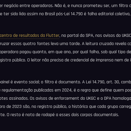
er negócio entre operadoras. Não é, e nunca prometeu ser, um filtro 
e ter sido lida assim no Brasil pós-Lei 14.790 é falha editorial coletiva
centro de resultados da Flutter
, no portal da SPA, nos avisos do UKG
uzar essas quatro fontes leva uma tarde. A leitura cruzada revela 
 operadora pagou quanto, em que ano, por qual falha, sob qual tipo d
gistro público. O leitor não precisa de credencial de imprensa nem de 
painel é evento social; o filtro é documento. A Lei 14.790, art. 30, co
 regulamentação publicadas em 2024, é a regra que define quem pod
otes assinados. Os avisos de enforcement do UKGC e o DPA homolog
o de 2023 são, no registro público, o histórico que cada grupo carre
nte. O resto é nota de rodapé a esses dois corpos documentais.