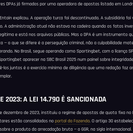
es DPAs já firmados por uma operadora de apostas listada em Londr
 Entain explicou. A operação turca foi descontinuada. A subsidiária foi
o. A administração atual não estava na cadeira quando os fatos inve
legítima e está nos arquivos públicos. Mas o DPA é um instrumento q
a — o que se difere é a perseguição criminal, não a culpabilidade mate
erando. No Brasil, segue operando como Sportingbet, com a licença SP
Sportingbet aparecer na SBC Brasil 2025 num painel sobre integridad
ê-los juntos é o exercício mínimo de diligência que uma redação faz 
mplar.
 2023: A LEI 14.790 É SANCIONADA
de dezembro de 2023, instituiu o regime de apostas de quota fixa no B
tares estão consolidados no
portal da Fazenda
. O artigo 30 estabele
sobre o produto da arrecadação bruta — o GGR, na sigla internacional