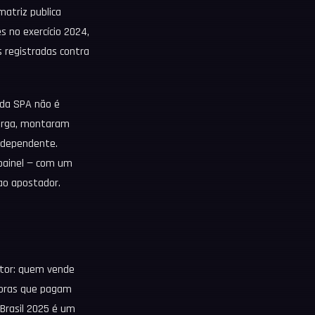
matriz publica
s no exercício 2024,
 registradas contra
 da SPA não é
torga, montaram
independente.
 painel — com um
 ao apostador.
setor: quem vende
doras que pagam
Brasil 2025 é um