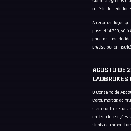
Como chegamos a um
critério de seriedade
A recomendação que c
pós-Lei 14.790, vá à
paga o stand decide
precisa pagar inscriç
AGOSTO DE 2
LADBROKES 
O Conselho de Apost
Coral, marcas do gr
e em controles antil
realizou interações 
sinais de comportam