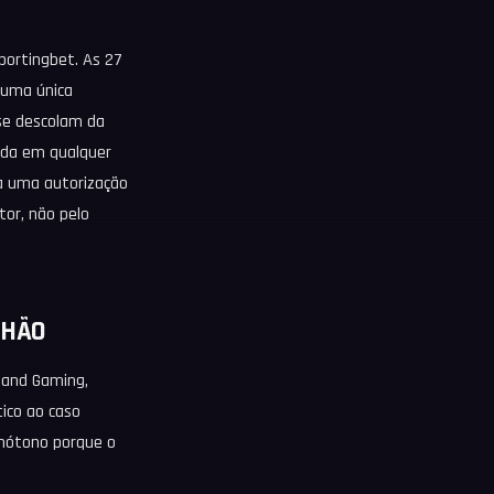
portingbet. As 27
 uma única
se descolam da
iada em qualquer
ra uma autorização
tor, não pelo
LHÃO
g and Gaming,
ico ao caso
onótono porque o