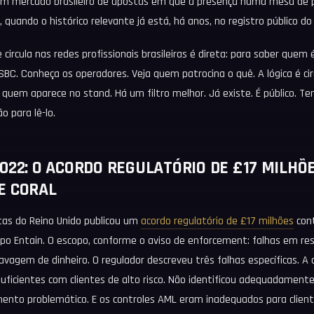
 mercado brasileiro de apostas em que a presença numa mesa de pa
, quando o histórico relevante já está, há anos, no registro público do
ircula nas redes profissionais brasileiras é direta: para saber quem 
 SBC. Conheça os operadores. Veja quem patrocina o quê. A lógica é ci
 quem aparece no stand. Há um filtro melhor. Já existe. É público. T
ão para lê-lo.
022: O ACORDO REGULATÓRIO DE £17 MILHÕ
E CORAL
as do Reino Unido publicou um
acordo regulatório de £17 milhões
cont
upo Entain. O escopo, conforme o aviso de enforcement: falhas em res
avagem de dinheiro. O regulador descreveu três falhas específicas. A
suficientes com clientes de alto risco. Não identificou adequadamen
ento problemático. E os controles AML eram inadequados para clien