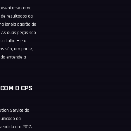
presenta-se como
o de resultados da
ma janela padrão de
. As duas peças são
ca falha — e a
cas são, em parte,
ado entende a
 COM O CPS
tion Service do
municado da
 vendida em 2017.