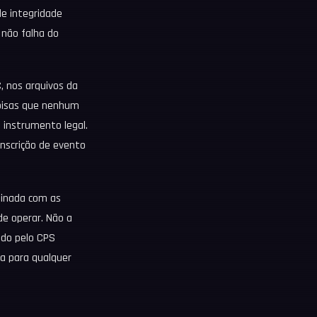
de integridade
, não falha do
C, nos arquivos da
coisas que nenhum
e instrumento legal.
inscrição de evento
mbinada com as
e operar. Não a
ado pelo CPS
ga para qualquer