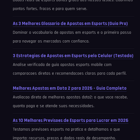
Dados reais de esports bonus gratis dos nossos testes. Cobrimos
pontos fortes, fracos e para quem serve.
As 3 Melhores Glossario de Apostas em Esports (Guia Pro)
Dominar o vocabulario de apostas em esports e o primeiro passo
para navegar os mercados com confianca.
3 Estrategias de Apostas em Esports pelo Celular (Testado)
Analise verificada de guia apostas esports mobile com
comparacoes diretas e recomendacoes claras para cada perfil.
Melhores Apostas em Dota 2 para 2026 - Guia Completo
Avaliacao direta de melhores apostas dota2: o que voce recebe,
quanto paga e se atende suas necessidades.
As 10 Melhores Previsoes de Esports para Lucrar em 2026
Testamos previsoes esports na pratica e detalhamos o que
importa: recursos, precos e dados reais de desempenho.