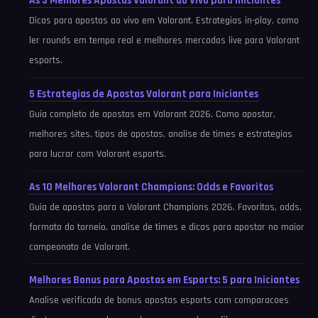
As 3 Melhores Apostas Valorant ao Vivo para Iniciantes
Dicas para apostas ao vivo em Valorant. Estrategias in-play, como
ler rounds em tempo real e melhores mercados live para Valorant
esports.
5 Estrategias de Apostas Valorant para Iniciantes
Guia completo de apostas em Valorant 2026. Como apostar,
melhores sites, tipos de apostas, analise de times e estrategias
para lucrar com Valorant esports.
As 10 Melhores Valorant Champions: Odds e Favoritos
Guia de apostas para o Valorant Champions 2026. Favoritos, odds,
formato do torneio, analise de times e dicas para apostar no maior
campeonato de Valorant.
Melhores Bonus para Apostas em Esports: 5 para Iniciantes
Analise verificada de bonus apostas esports com comparacoes