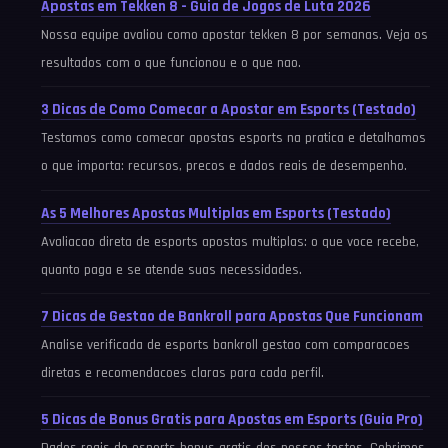
Apostas em Tekken 8 - Guia de Jogos de Luta 2026
Nossa equipe avaliou como apostar tekken 8 por semanas. Veja os
resultados com o que funcionou e o que nao.
3 Dicas de Como Comecar a Apostar em Esports (Testado)
Testamos como comecar apostas esports na pratica e detalhamos
o que importa: recursos, precos e dados reais de desempenho.
As 5 Melhores Apostas Multiplas em Esports (Testado)
Avaliacao direta de esports apostas multiplas: o que voce recebe,
quanto paga e se atende suas necessidades.
7 Dicas de Gestao de Bankroll para Apostas Que Funcionam
Analise verificada de esports bankroll gestao com comparacoes
diretas e recomendacoes claras para cada perfil.
5 Dicas de Bonus Gratis para Apostas em Esports (Guia Pro)