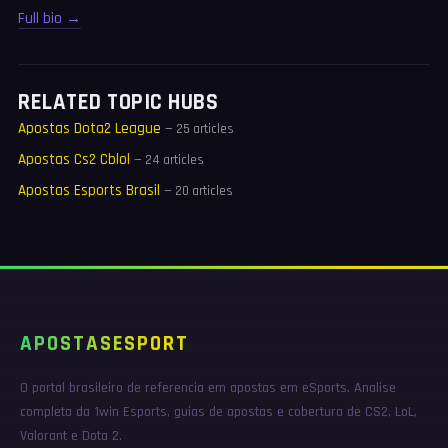
Full bio →
RELATED TOPIC HUBS
Apostas Dota2 League
— 25 articles
Apostas Cs2 Cblol
— 24 articles
Apostas Esports Brasil
— 20 articles
APOSTAS
ESPORT
O portal brasileiro de referencia em apostas em eSports. Analise
completa da 1win Esports, guias de apostas e cobertura de CS2, LoL,
Valorant e Dota 2.