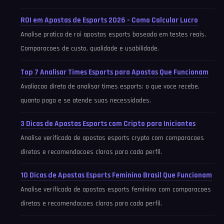
ROI em Apostas de Esports 2026 - Como Calcular Lucro
Analise pratica de roi apostas esports baseada em testes reais.
Comparacoes de custo, qualidade e usabilidade.
Top 7 Analisar Times Esports para Apostas Que Funcionam
Avaliacao direta de analisar times esports: o que voce recebe,
quanto paga e se atende suas necessidades.
3 Dicas de Apostas Esports com Cripto para Iniciantes
Analise verificada de apostas esports crypto com comparacoes
diretas e recomendacoes claras para cada perfil.
10 Dicas de Apostas Esports Feminino Brasil Que Funcionam
Analise verificada de apostas esports feminino com comparacoes
diretas e recomendacoes claras para cada perfil.