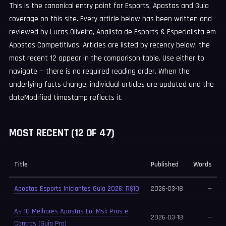
This is the canonical entry point for Esports, Apostas and Guia
coverage on this site. Every article below has been written and
reviewed by Lucas Oliveira, Analista de Esports & Especialista em
Apostas Competitivas. Articles are listed by recency below; the
most recent 12 appear in the comparison table. Use either to
navigate — there is no required reading order. When the
underlying facts change, individual articles are updated and the
dateModified timestamp reflects it.
MOST RECENT (12 OF 47)
Title
Published
Words
Apostas Esports Iniciantes Guia 2026: R$10
2026-03-18
—
As 10 Melhores Apostas Lol Msi: Pros e
2026-03-18
—
Contras (Guia Pro)