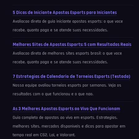
5 Dicas de Iniciante Apostas Esports para Iniciantes
Avaliacao direta de guia iniciante apostas esports: o que voce
recebe, quanto paga e se atende suas necessidades.
Melhores Sites de Apostas Esports: 5 com Resultados Reais
Avaliacao direta de melhores sites esports brasil: o que voce
recebe, quanto paga e se atende suas necessidades.
7 Estrategias de Calendario de Torneios Esports (Testado)
Nossa equipe avaliou torneios esports por semanas. Veja os
resultados com o que funcionou e o que nao.
As 3 Melhores Apostas Esports ao Vivo Que Funcionam
Guia completo de apostas ao vivo em esports. Estrategias,
melhores sites, mercados disponiveis e dicas para apostar em
tempo real em CS2, LoL e Valorant.