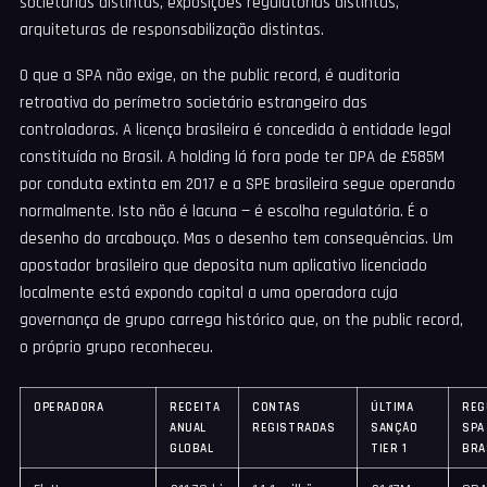
societárias distintas, exposições regulatórias distintas,
arquiteturas de responsabilização distintas.
O que a SPA não exige, on the public record, é auditoria
retroativa do perímetro societário estrangeiro das
controladoras. A licença brasileira é concedida à entidade legal
constituída no Brasil. A holding lá fora pode ter DPA de £585M
por conduta extinta em 2017 e a SPE brasileira segue operando
normalmente. Isto não é lacuna — é escolha regulatória. É o
desenho do arcabouço. Mas o desenho tem consequências. Um
apostador brasileiro que deposita num aplicativo licenciado
localmente está expondo capital a uma operadora cuja
governança de grupo carrega histórico que, on the public record,
o próprio grupo reconheceu.
OPERADORA
RECEITA
CONTAS
ÚLTIMA
REG
ANUAL
REGISTRADAS
SANÇÃO
SPA
GLOBAL
TIER 1
BRA