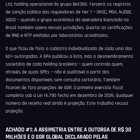
Ltd, holding operacional do grupo Bet365. Terceira: os registros
de sanção pública dos reguladores de tier 1 — UKGC, MGA, NJDGE,
AGCO — quando o grupo econômico da operadora licenciada no
Brasil também opera nessas jurisdições. Quarta: as certificações
de RNG e RTP emitidas por laboratórios acreditados.
O que ficou de fora: o cadastro individualizado de cada uma das
60+ outorgadas. A SPA publicou a lista, mas o desmembramento
societário de cada holding brasileira — quem controla quem,
através de quais SPEs — não é auditável a partir dos
documentos disponíveis sem consulta cartorária. Também
ficaram de fora projeções de GGR. O primeiro exercício fiscal
completo sob a Lei 14.790 fecha em dezembro de 2026. Qualquer
número de receita real ainda é projeção. Este trabalho recusa
projeção.
ACHADO #1: A ASSIMETRIA ENTRE A OUTORGA DE R$ 30
MILHÕES E O GGR GLOBAL DECLARADO PELAS