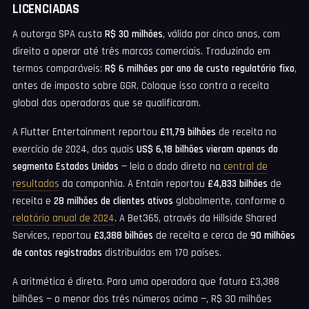
LICENCIADAS
A outorga SPA custa
R$ 30 milhões
, válida por cinco anos, com
direito a operar até três marcas comerciais. Traduzindo em
termos comparáveis:
R$ 6 milhões por ano de custo regulatório fixo
,
antes de imposto sobre GGR. Coloque isso contra a receita
global das operadoras que se qualificaram.
A Flutter Entertainment reportou
£11,79 bilhões
de receita no
exercício de 2024, dos quais
US$ 6,18 bilhões vieram apenas do
segmento Estados Unidos
— leia o dado direto na
central de
resultados
da companhia. A Entain reportou
£4,833 bilhões
de
receita e
28 milhões de clientes ativos
globalmente, conforme o
relatório anual de 2024
. A Bet365, através da Hillside Shared
Services, reportou
£3,388 bilhões
de receita e cerca de
90 milhões
de contas registradas
distribuídas em 170 países.
A aritmética é direta. Para uma operadora que fatura £3,388
bilhões — o menor dos três números acima —, R$ 30 milhões