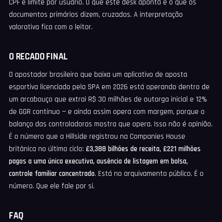
CPF e limite por usuário. O que este desk aponta é o que os
documentos primários dizem, cruzados. A interpretação
valorativa fica com o leitor.
O RECADO FINAL
O apostador brasileiro que baixa um aplicativo de aposta
esportiva licenciado pela SPA em 2026 está operando dentro de
um arcabouço que extrai R$ 30 milhões de outorga inicial e 12%
de GGR contínuo — e ainda assim opera com margem, porque o
balanço das controladoras mostra que opera. Isso não é opinião.
É o número que a Hillside registrou na Companies House
britânica no último ciclo:
£3,388 bilhões de receita, £221 milhões
pagos a uma única executiva, ausência de listagem em bolsa,
controle familiar concentrado
. Está no arquivamento público. É o
número. Que ele fale por si.
FAQ