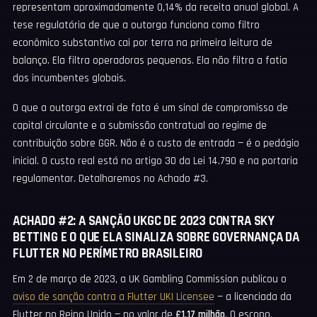
representam aproximadamente 0,14% da receita anual global. A
tese regulatória de que a outorga funciona como filtro
econômico substantivo cai por terra na primeira leitura de
balanço. Ela filtra operadoras pequenas. Ela não filtra a fatia
dos incumbentes globais.
O que a outorga extrai de fato é um sinal de compromisso de
capital circulante e a submissão contratual ao regime de
contribuição sobre GGR. Não é o custo de entrada — é o pedágio
inicial. O custo real está no artigo 30 da Lei 14.790 e na portaria
regulamentar. Detalharemos no Achado #3.
ACHADO #2: A SANÇÃO UKGC DE 2023 CONTRA SKY
BETTING E O QUE ELA SINALIZA SOBRE GOVERNANÇA DA
FLUTTER NO PERÍMETRO BRASILEIRO
Em 2 de março de 2023, a UK Gambling Commission publicou o
aviso de sanção contra a Flutter UKI Licensee
— a licenciada da
Flutter no Reino Unido — no valor de
£1,17 milhão
. O escopo,