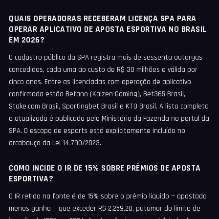
QUAIS OPERADORAS RECEBERAM LICENÇA SPA PARA
OPERAR APLICATIVO DE APOSTA ESPORTIVA NO BRASIL
EM 2026?
O cadastro público da SPA registra mais de sessenta outorgas
concedidas, cada uma ao custo de R$ 30 milhões e válida por
cinco anos. Entre as licenciadas com operação de aplicativo
confirmada estão Betano (Kaizen Gaming), Bet365 Brasil,
Stake.com Brasil, Sportingbet Brasil e KTO Brasil. A lista completa
e atualizada é publicada pelo Ministério da Fazenda no portal da
SPA. O escopo de esports está explicitamente incluído no
arcabouço da Lei 14.790/2023.
COMO INCIDE O IR DE 15% SOBRE PRÊMIOS DE APOSTA
ESPORTIVA?
O IR retido na fonte é de 15% sobre o prêmio líquido — apostado
menos ganho — que exceder R$ 2.259,20, patamar do limite de