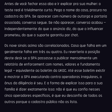
Antes de você fechar essa aba e ir explicar pra sua mulher: o
teste real é trivialmente curto. Pega o nome da casa, procura no
cadastro da SPA. Se aparecer com número de outorga e portaria
associada, conversa segue. Se não aparecer, conversa acabou —
independentemente do que o anúncio diz, do que o influencer
prometeu, do que o suporte garantiu por chat.
Os nove sinais acima são correlacionados. Casa que falha em um
geralmente falha em três ou quatro. Eu reverteria a posição
deste desk se a SPA passasse a publicar mensalmente um
relatório de enforcement com nomes, valores e fundamento
legal — equivalente ao boletim da UKGC. Até esse boletim existir
e mostrar a SPA executando contra operadoras irregulares, o
ônus da diligência é seu. E a forma de explicar isso para a sua
família é dizer exatamente isso: não é que eu confio nesses
cinco operadores específicos, é que eu desconfio de todos os
outros porque o cadastro público não os lista.