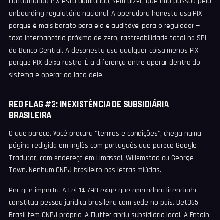
contornando PIX está admitindo, sem dizer, que não passou pelo
onboarding regulatório nacional. A operadora honesta usa PIX
porque é mais barato para ela e auditável para o regulador —
taxa interbancária próxima de zero, rastreabilidade total no SPI
do Banco Central. A desonesta usa qualquer coisa menos PIX
porque PIX deixa rastro. É a diferença entre operar dentro do
sistema e operar ao lado dele.
RED FLAG #3: INEXISTÊNCIA DE SUBSIDIÁRIA
BRASILEIRA
O que parece. Você procura "termos e condições", chega numa
página redigida em inglês com português que parece Google
Tradutor, com endereço em Limassol, Willemstad ou George
Town. Nenhum CNPJ brasileiro nas letras miúdas.
Por que importa. A Lei 14.790 exige que operadora licenciada
constitua pessoa jurídica brasileira com sede no país. Bet365
Brasil tem CNPJ próprio. A Flutter abriu subsidiária local. A Entain