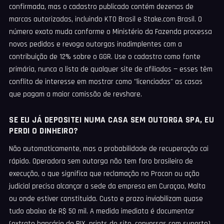
confirmada, mas o cadastro publicado contém dezenas de
marcas autorizadas, incluindo KTO Brasil e Stake.com Brasil. O
número exato muda conforme o Ministério da Fazenda processa
novos pedidos e revoga outorgas inadimplentes com a
contribuição de 12% sobre o GGR. Use o cadastro como fonte
primária, nunca a lista de qualquer site de afiliados — esses têm
conflito de interesse em mostrar como "licenciadas" as casas
que pagam a maior comissão de revshare.
SE EU JÁ DEPOSITEI NUMA CASA SEM OUTORGA SPA, EU
PERDI O DINHEIRO?
Não automaticamente, mas a probabilidade de recuperação cai
rápido. Operadora sem outorga não tem foro brasileiro de
execução, o que significa que reclamação no Procon ou ação
judicial precisa alcançar a sede da empresa em Curaçao, Malta
ou onde estiver constituída. Custo e prazo inviabilizam quase
tudo abaixo de R$ 50 mil. A medida imediata é documentar
(extrato bancário do PIX, prints do site, conversas com suporte),