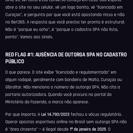
abre o site no seu celular, vê um logo bonito, vê "licenciado em
Curaçao", e pergunta por que você está apostando nisso e não
no Bet365. A resposta que você precisa ter pronta é estrutural.
Não é "porque eu acho", é "porque o cadastro SPA não lista,
ponto". Vamos aos sinais.
RED FLAG #1: AUSÊNCIA DE OUTORGA SPA NO CADASTRO
PÚBLICO
O que parece. O site exibe "licenciado e regulamentado" em
algum rodapé, geralmente com bandeira de Malta, Curaçao ou
Gibraltar. Não menciona o número de outorga SPA. Não cita a
portaria autorizadora. Quando você procura no portal do
Ministério da Fazenda, a marca não aparece.
Por que importa. A
Lei 14.790/2023
fechou o vácuo regulatório.
Operar apostas esportivas online no Brasil sem outorga SPA não
é "área cinzenta" — é ilegal desde
1º de janeiro de 2025
. O