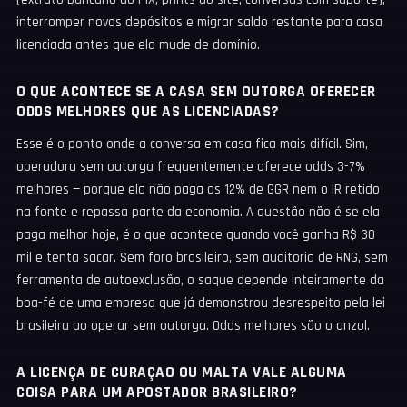
interromper novos depósitos e migrar saldo restante para casa
licenciada antes que ela mude de domínio.
O QUE ACONTECE SE A CASA SEM OUTORGA OFERECER
ODDS MELHORES QUE AS LICENCIADAS?
Esse é o ponto onde a conversa em casa fica mais difícil. Sim,
operadora sem outorga frequentemente oferece odds 3-7%
melhores — porque ela não paga os 12% de GGR nem o IR retido
na fonte e repassa parte da economia. A questão não é se ela
paga melhor hoje, é o que acontece quando você ganha R$ 30
mil e tenta sacar. Sem foro brasileiro, sem auditoria de RNG, sem
ferramenta de autoexclusão, o saque depende inteiramente da
boa-fé de uma empresa que já demonstrou desrespeito pela lei
brasileira ao operar sem outorga. Odds melhores são o anzol.
A LICENÇA DE CURAÇAO OU MALTA VALE ALGUMA
COISA PARA UM APOSTADOR BRASILEIRO?