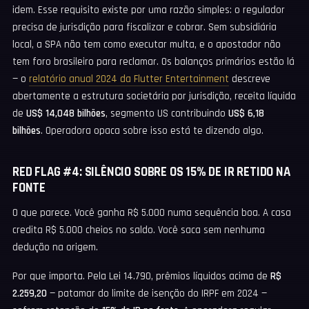
idem. Esse requisito existe por uma razão simples: o regulador
precisa de jurisdição para fiscalizar e cobrar. Sem subsidiária
local, a SPA não tem como executar multa, e o apostador não
tem foro brasileiro para reclamar. Os balanços primários estão lá
— o
relatório anual 2024 da Flutter Entertainment
descreve
abertamente a estrutura societária por jurisdição, receita líquida
de
US$ 14,048 bilhões
, segmento US contribuindo
US$ 6,18
bilhões
. Operadora opaca sobre isso está te dizendo algo.
RED FLAG #4: SILÊNCIO SOBRE OS 15% DE IR RETIDO NA
FONTE
O que parece. Você ganha R$ 5.000 numa sequência boa. A casa
credita R$ 5.000 cheios no saldo. Você saca sem nenhuma
dedução na origem.
Por que importa. Pela Lei 14.790, prêmios líquidos acima de
R$
2.259,20
— patamar do limite de isenção do IRPF em 2024 —