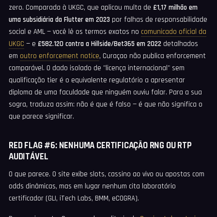
zero. Comparada à UKGC, que aplicou multa de
£1,17 milhão em
uma subsidiária da Flutter em 2023
por falhas de responsabilidade
social e AML — você lê os termos exatos no
comunicado oficial da
UKGC
— e
£582.120 contra a Hillside/Bet365 em 2022
detalhados
em
outro enforcement notice
, Curaçao não publica enforcement
comparável. O dado isolado de "licença internacional" sem
qualificação tier é o equivalente regulatório a apresentar
diploma de uma faculdade que ninguém ouviu falar. Para a sua
sogra, traduza assim: não é que é falso — é que não significa o
que parece significar.
RED FLAG #6: NENHUMA CERTIFICAÇÃO RNG OU RTP
AUDITÁVEL
O que parece. O site exibe slots, cassino ao vivo ou apostas com
odds dinâmicas, mas em lugar nenhum cita laboratório
certificador (GLI, iTech Labs, BMM, eCOGRA).