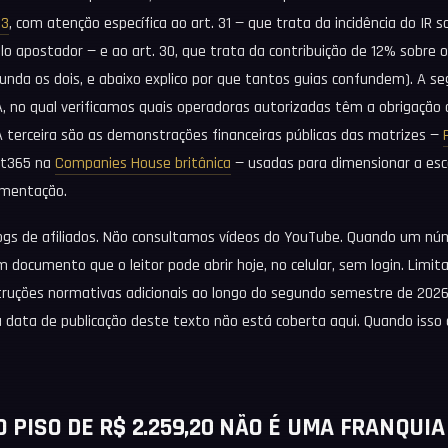
23
, com atenção específica ao art. 31 — que trata da incidência do IR 
elo apostador — e ao art. 30, que trata da contribuição de 12% sobre 
unda os dois, e abaixo explico por que tantos guias confundem). A s
, no qual verificamos quais operadoras autorizadas têm a obrigação c
A terceira são as demonstrações financeiras públicas das matrizes —
et365 na
Companies House britânica
— usadas para dimensionar a esc
lamentação.
ogs de afiliados. Não consultamos vídeos do YouTube. Quando um nú
 documento que o leitor pode abrir hoje, no celular, sem login. Limit
truções normativas adicionais ao longo do segundo semestre de 2026
 data de publicação deste texto não está coberta aqui. Quando isso 
 O PISO DE R$ 2.259,20 NÃO É UMA FRANQUI