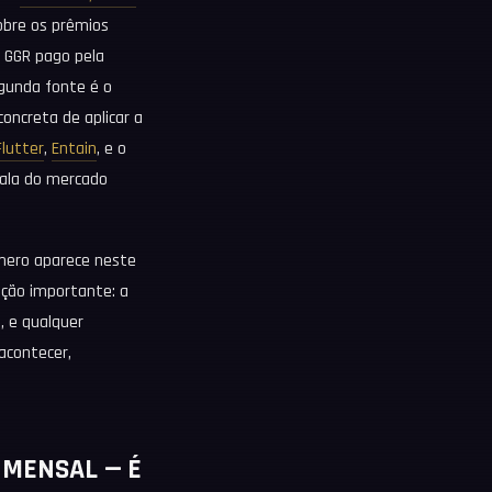
sobre os prêmios
o GGR pago pela
egunda fonte é o
oncreta de aplicar a
Flutter
,
Entain
, e o
ala do mercado
mero aparece neste
ação importante: a
, e qualquer
acontecer,
A MENSAL — É