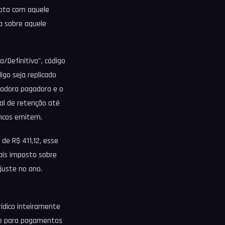
uota com aquele
a sobre aquele
a/Definitiva", código
igo seja replicado
eradora pagadora e o
al de retenção até
ancos emitem.
 de R$ 411,12, esse
ais imposto sobre
ajuste no ano.
ídico inteiramente
ale para pagamentos