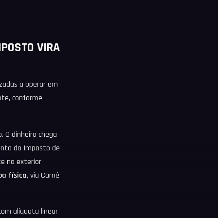
MPOSTO VIRA
izadas a operar em
onte, conforme
. O dinheiro chega
mento do Imposto de
e no exterior
oa física
, via Carnê-
com alíquota linear