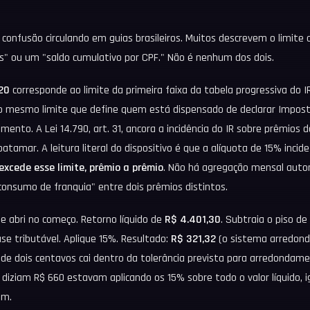
a confusão circulando em guias brasileiros. Muitos descrevem o limit
s" ou um "saldo cumulativo por CPF." Não é nenhum dos dois.
20
corresponde ao limite da primeira faixa da tabela progressiva do I
 o mesmo limite que define quem está dispensado de declarar Impos
dimento. A Lei 14.790, art. 31, ancora a incidência do IR sobre prêmios 
amar. A leitura literal do dispositivo é que a alíquota de 15% incid
excede esse limite, prêmio a prêmio
. Não há agregação mensal auto
consumo de franquia" entre dois prêmios distintos.
ue abri no começo. Retorno líquido de
R$ 4.401,30
. Subtraia o piso de
e tributável. Aplique 15%. Resultado:
R$ 321,32
(o sistema arredond
a de dois centavos cai dentro da tolerância prevista para arredondam
 diziam R$ 660 estavam aplicando os 15% sobre todo o valor líquido, i
um.