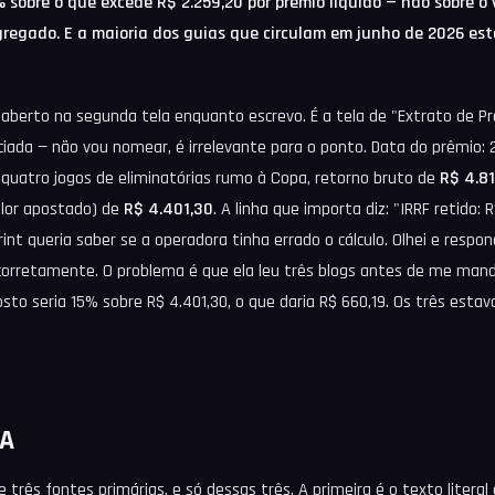
 sobre o que excede R$ 2.259,20 por prêmio líquido — não sobre o v
gregado. E a maioria dos guias que circulam em junho de 2026 est
 aberto na segunda tela enquanto escrevo. É a tela de "Extrato de 
ciada — não vou nomear, é irrelevante para o ponto. Data do prêmio: 
quatro jogos de eliminatórias rumo à Copa, retorno bruto de
R$ 4.8
alor apostado) de
R$ 4.401,30
. A linha que importa diz: "IRRF retido: 
t queria saber se a operadora tinha errado o cálculo. Olhei e respon
 corretamente. O problema é que ela leu três blogs antes de me mand
to seria 15% sobre R$ 4.401,30, o que daria R$ 660,19. Os três esta
A
e três fontes primárias, e só dessas três. A primeira é o texto literal