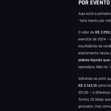
POR EVENTO
Aqui está a primeir
"teto isento por mê
O valor de
R$ 2.259,
exercício de 2024 —
insuficiência de ren
exatamente nesse pat
prêmio líquido que 
operadora. Não há "
Voltando ao print q
R$ 2.142,10
como bas
321,30 — a diferenç
fonte). Os blogs que
grosseiro, mas com