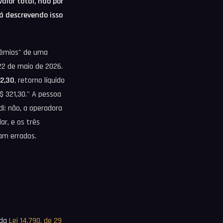
alor total, não por
á descrevendo isso
Prêmios" de uma
22 de maio de 2026.
12,30
, retorno líquido
R$ 321,30." A pessoa
di: não, a operadora
ar, e os três
vam errados.
 da
Lei 14.790, de 29