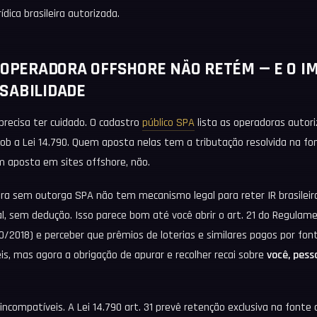
ídica brasileira autorizada.
 OPERADORA OFFSHORE NÃO RETÉM — E O I
SABILIDADE
 precisa ter cuidado. O cadastro
público SPA
lista as operadoras autor
o sob a Lei 14.790. Quem aposta nelas tem a tributação resolvida na f
m aposta em sites offshore, não.
ra sem outorga SPA não tem mecanismo legal para reter IR brasileiro
al, sem dedução. Isso parece bom até você abrir o art. 21 do Regula
/2018) e perceber que prêmios de loterias e similares pagos por font
is, mas agora a obrigação de apurar e recolher recai sobre
você, pess
compatíveis. A Lei 14.790 art. 31 prevê retenção exclusiva na fonte 