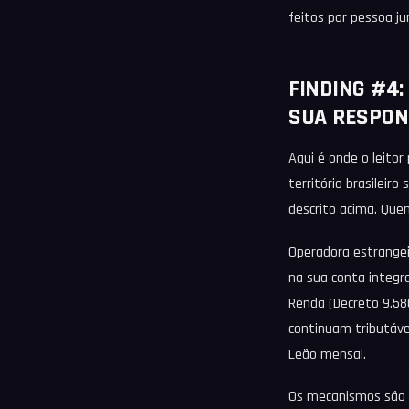
feitos por pessoa jur
FINDING #4:
SUA RESPON
Aqui é onde o leitor
território brasileir
descrito acima. Que
Operadora estrangei
na sua conta integr
Renda (Decreto 9.580
continuam tributáve
Leão mensal.
Os mecanismos são in