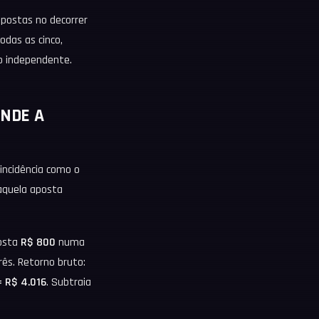
apostas no decorrer
odas as cinco,
o independente.
ONDE A
 incidência como o
naquela aposta
posta
R$ 800
numa
rês. Retorno bruto:
= R$ 4.016
. Subtraia