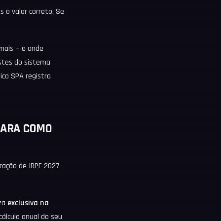
s o valor correto. Se
 mais — e onde
stes do sistema
ico SPA registra
CLARA COMO
ração de IRPF 2027
eza
exclusiva na
cálculo anual do seu