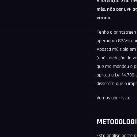
A retenção é de 15%
mês, não por CPF a
errado.
Tenho o printscreen
operadora SPA-licen
Aposta múltipla em 
(após dedução do v
que me mandou o prin
aplicou a Lei 14.790
disseram que o impos
Vamos abrir isso.
METODOLOGI
Esta análise parte d