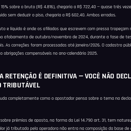
 15% sobre o bruto (R$ 4.816), chegaria a R$ 722,40 — quase três veze
quido sem deduzir o piso, chegaria a R$ 602,40. Ambos errados.
ruto e líquido é onde os afiliados que escrevem com pressa tropeçam
 no afobamento de outubro/novembro de 2024, durante a fase de te
is. As correções foram processadas até janeiro/2026. O cadastro públ
o obrigações compensáveis no ano-calendário 2025.
 A RETENÇÃO É DEFINITIVA — VOCÊ NÃO DE
 TRIBUTÁVEL
muda completamente como o apostador pensa sobre o tema na decla
e sobre prêmios de aposta, na forma da Lei 14.790 art. 31, tem natur
 valor já tributado pela operadora não entra na composição da base de 