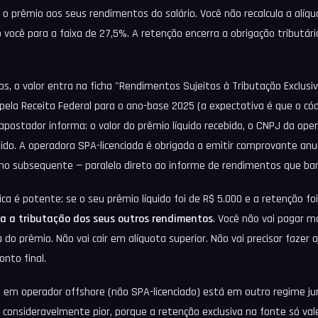
 o prêmio aos seus rendimentos do salário. Você não recalcula a alíq
você para a faixa de 27,5%. A retenção encerra a obrigação tributári
ios, o valor entra na ficha "Rendimentos Sujeitos à Tributação Exclusiv
 pela Receita Federal para o ano-base 2025 (a expectativa é que o cód
apostador informa: o valor do prêmio líquido recebido, o CNPJ da op
tido. A operadora SPA-licenciada é obrigada a emitir comprovante anu
ano subsequente — paralelo direto ao informe de rendimentos que b
ca é potente: se o seu prêmio líquido foi de R$ 5.000 e a retenção foi
a a tributação dos seus outros rendimentos
. Você não vai pagar m
a do prêmio. Não vai cair em alíquota superior. Não vai precisar fazer 
onto final.
u em operador offshore (não SPA-licenciado) está em outro regime jur
o consideravelmente pior, porque a retenção exclusiva na fonte só v