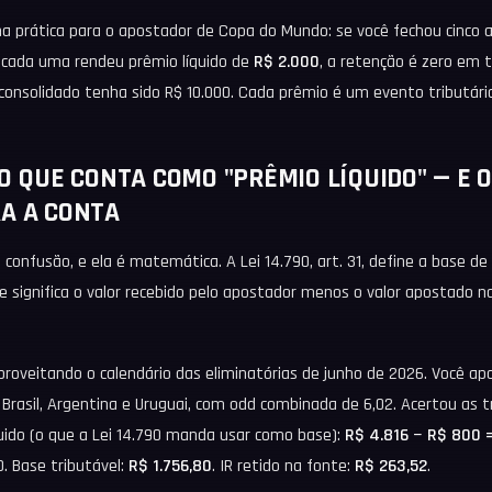
 na prática para o apostador de Copa do Mundo: se você fechou cinco 
 cada uma rendeu prêmio líquido de
R$ 2.000
, a retenção é zero em t
onsolidado tenha sido R$ 10.000. Cada prêmio é um evento tributári
 O QUE CONTA COMO "PRÊMIO LÍQUIDO" — E 
RA A CONTA
confusão, e ela é matemática. A Lei 14.790, art. 31, define a base de
ue significa o valor recebido pelo apostador menos o valor apostado 
proveitando o calendário das eliminatórias de junho de 2026. Você a
Brasil, Argentina e Uruguai, com odd combinada de 6,02. Acertou as t
quido (o que a Lei 14.790 manda usar como base):
R$ 4.816 − R$ 800 
0. Base tributável:
R$ 1.756,80
. IR retido na fonte:
R$ 263,52
.