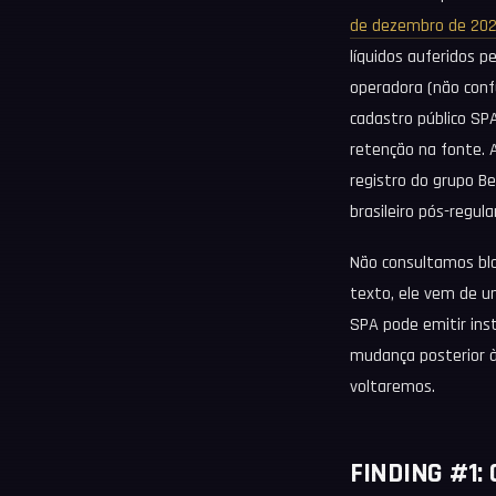
de dezembro de 20
líquidos auferidos p
operadora (não conf
cadastro público SPA
retenção na fonte. 
registro do grupo B
brasileiro pós-regu
Não consultamos bl
texto, ele vem de um
SPA pode emitir ins
mudança posterior à
voltaremos.
FINDING #1: