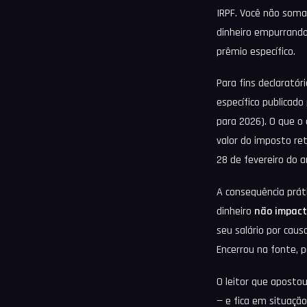
IRPF. Você não soma
dinheiro empurrando 
prêmio específico.
Para fins declaratór
específico publicado
para 2026). O que o 
valor do imposto re
28 de fevereiro do 
A consequência práti
dinheiro
não impact
seu salário por caus
Encerrou na fonte, p
O leitor que aposto
— e fica em situaçã