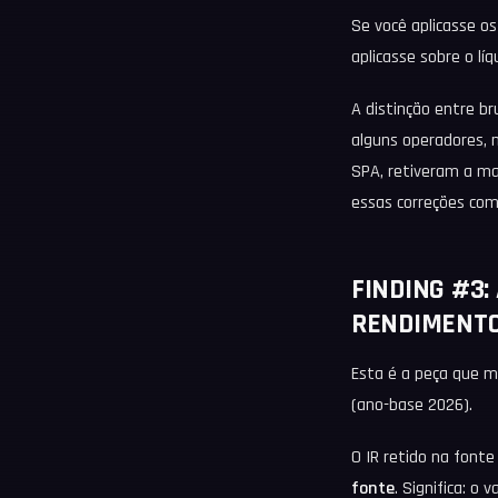
Se você aplicasse os
aplicasse sobre o lí
A distinção entre b
alguns operadores,
SPA, retiveram a ma
essas correções com
FINDING #3:
RENDIMENTO
Esta é a peça que 
(ano-base 2026).
O IR retido na font
fonte
. Significa: o