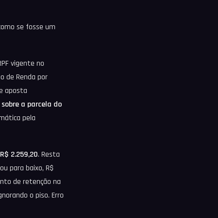
e como se fosse um
RPF vigente no
to de Renda por
de aposta
e
sobre a parcela do
mática pela
R$ 2.259,20
. Resta
ou para baixo, R$
ento de retenção na
gnorando o piso. Erro